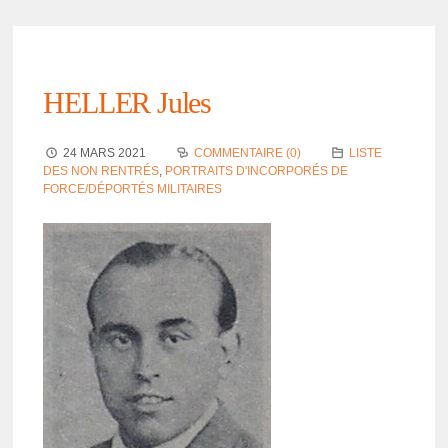
HELLER Jules
24 MARS 2021
COMMENTAIRE (0)
LISTE
DES NON RENTRÉS
,
PORTRAITS D'INCORPORÉS DE
FORCE/DÉPORTÉS MILITAIRES