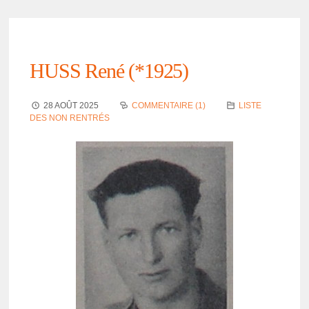
HUSS René (*1925)
28 AOÛT 2025
COMMENTAIRE (1)
LISTE
DES NON RENTRÉS