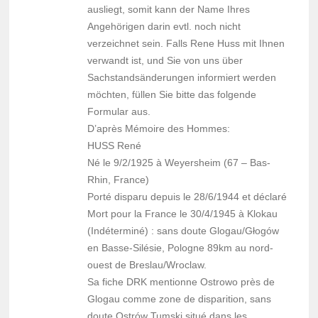
ausliegt, somit kann der Name Ihres
Angehörigen darin evtl. noch nicht
verzeichnet sein. Falls Rene Huss mit Ihnen
verwandt ist, und Sie von uns über
Sachstandsänderungen informiert werden
möchten, füllen Sie bitte das folgende
Formular aus.
D’après Mémoire des Hommes:
HUSS René
Né le 9/2/1925 à Weyersheim (67 – Bas-
Rhin, France)
Porté disparu depuis le 28/6/1944 et déclaré
Mort pour la France le 30/4/1945 à Klokau
(Indéterminé) : sans doute Glogau/Głogów
en Basse-Silésie, Pologne 89km au nord-
ouest de Breslau/Wroclaw.
Sa fiche DRK mentionne Ostrowo près de
Glogau comme zone de disparition, sans
doute Ostrów Tumski situé dans les