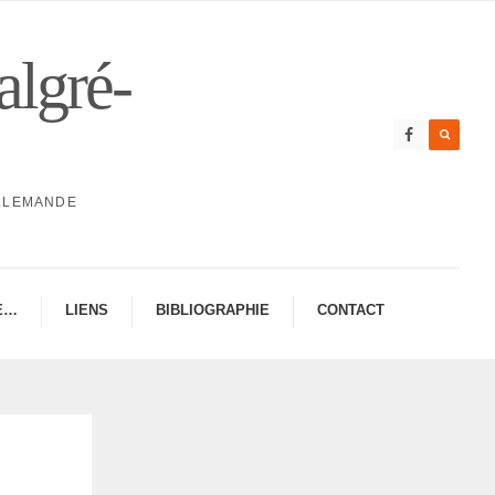
algré-
ALLEMANDE
E…
LIENS
BIBLIO­GRA­PHIE
CONTAC­­T