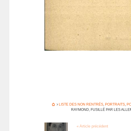
LISTE DES NON RENTRÉS
,
PORTRAITS
,
PO
RAYMOND, FUSILLÉ PAR LES ALLE­
« Article précédent