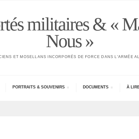
tés militaires & « M
Nous »
CIENS ET MOSELLANS INCORPORÉS DE FORCE DANS L'ARMÉE 
PORTRAITS & SOUVE­NIRS
DOCU­MENTS
À LIR