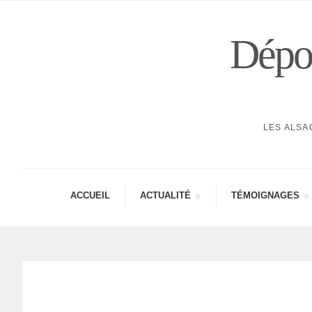
Dépor
LES ALSA
ACCUEIL
ACTUA­LITÉ
TÉMOI­GNAGES