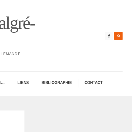
algré-
ALLEMANDE
E…
LIENS
BIBLIO­GRA­PHIE
CONTAC­­T