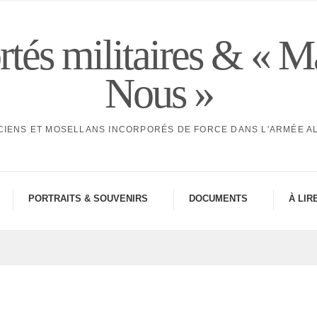
tés militaires & « M
Nous »
CIENS ET MOSELLANS INCORPORÉS DE FORCE DANS L'ARMÉE 
PORTRAITS & SOUVE­NIRS
DOCU­MENTS
À LIR