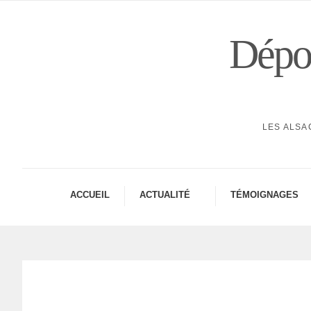
Dépor
LES ALSA
ACCUEIL
ACTUA­LITÉ
TÉMOI­GNAGES