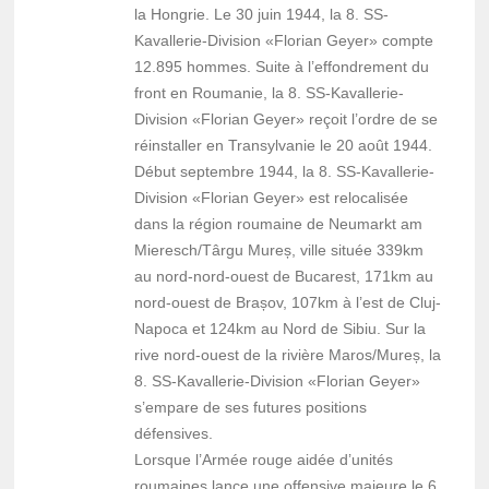
la Hongrie. Le 30 juin 1944, la 8. SS-
Kavallerie-Division «Florian Geyer» compte
12.895 hommes. Suite à l’effondrement du
front en Roumanie, la 8. SS-Kavallerie-
Division «Florian Geyer» reçoit l’ordre de se
réinstaller en Transylvanie le 20 août 1944.
Début septembre 1944, la 8. SS-Kavallerie-
Division «Florian Geyer» est relocalisée
dans la région roumaine de Neumarkt am
Mieresch/Târgu Mureș, ville située 339km
au nord-nord-ouest de Bucarest, 171km au
nord-ouest de Brașov, 107km à l’est de Cluj-
Napoca et 124km au Nord de Sibiu. Sur la
rive nord-ouest de la rivière Maros/Mureș, la
8. SS-Kavallerie-Division «Florian Geyer»
s’empare de ses futures positions
défensives.
Lorsque l’Armée rouge aidée d’unités
roumaines lance une offensive majeure le 6