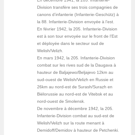
En décembre 1941, la 205. Infanterie-
Division transfère ses trois compagnies de
canons d’infanterie (Infanterie-Geschütz) à
la 88. Infanterie-Division envoyée à l’est.
En février 1942, la 205. Infanterie-Division
est à son tour envoyée sur le front de l’Est
et déployée dans le secteur sud de
Welish/Velizh.
En mars 1942, la 205. Infanterie-Division
combat sur les rives sud de la Daugava à
hauteur de Baljajewo/Beljajevo 12km au
sud-ouest de Welish/Velizh en Russie et
26km au nord-est de Surash/Surazh en
Biélorussie au nord-est de Vitebsk et au
nord-ouest de Smolensk.
De novembre à décembre 1942, la 205.
Infanterie-Division combat au sud-est de
Welish/Velizh sur la route menant à
Demidoff/Demidov à hauteur de Petchenki.