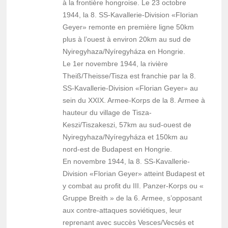
à la frontière hongroise. Le 23 octobre
1944, la 8. SS-Kavallerie-Division «Florian
Geyer» remonte en première ligne 50km
plus à l’ouest à environ 20km au sud de
Nyiregyhaza/Nyíregyháza en Hongrie.
Le 1er novembre 1944, la rivière
Theiß/Theisse/Tisza est franchie par la 8.
SS-Kavallerie-Division «Florian Geyer» au
sein du XXIX. Armee-Korps de la 8. Armee à
hauteur du village de Tisza-
Keszi/Tiszakeszi, 57km au sud-ouest de
Nyiregyhaza/Nyíregyháza et 150km au
nord-est de Budapest en Hongrie.
En novembre 1944, la 8. SS-Kavallerie-
Division «Florian Geyer» atteint Budapest et
y combat au profit du III. Panzer-Korps ou «
Gruppe Breith » de la 6. Armee, s’opposant
aux contre-attaques soviétiques, leur
reprenant avec succès Vesces/Vecsés et