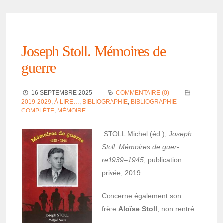
Joseph Stoll. Mémoires de
guerre
16 SEPTEMBRE 2025
COMMENTAIRE (0)
2019-2029
,
À LIRE…
,
BIBLIOGRAPHIE
,
BIBLIOGRAPHIE
COMPLÈTE
,
MÉMOIRE
STOLL Michel (éd.),
Joseph
Stoll. Mémoires de guer­
re1939–1945
, publi­ca­tion
privée, 2019.
Concerne égale­ment son
frère
Aloïse Stoll
, non rentré.