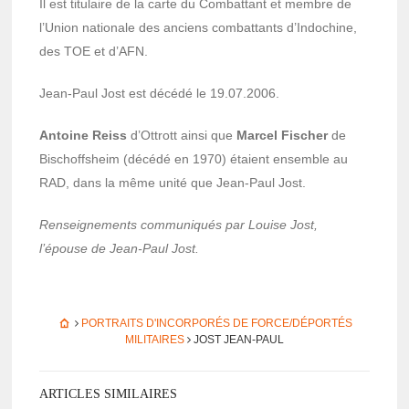
Il est titu­laire de la carte du Combat­tant et membre de
l’Union natio­nale des anciens combat­tants d’In­do­chine,
des TOE et d’AFN.
Jean-Paul Jost est décédé le 19.07.2006.
Antoine Reiss
d’Ot­trott ainsi que
Marcel Fischer
de
Bischoff­sheim (décédé en 1970) étaient ensemble au
RAD, dans la même unité que Jean-Paul Jost.
Rensei­gne­ments commu­niqués par Louise Jost,
l’épouse de Jean-Paul Jost.
PORTRAITS D'INCORPORÉS DE FORCE/DÉPORTÉS
MILITAIRES
JOST JEAN-PAUL
ARTICLES SIMILAIRES