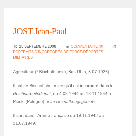
JOST Jean-Paul
25 SEPTEMBRE 2008
COMMENTAIRE (0)
PORTRAITS D'INCORPORÉS DE FORCE/DÉPORTÉS
MILITAIRES
Agri­cul­teur (* Bischoff­sheim, Bas-Rhin, 5.07.1926).
Il habite Bischoff­sheim lorsqu’il est incor­poré dans le
Reich­sar­beits­dienst
, du 4.08.1944 au 13.11.1944 à
Pieski (Pologne), «
im Heimat­krieg­sge­biet
« .
Il sert dans l’Ar­mée française du 19.11.1948 au
31.07.1949.