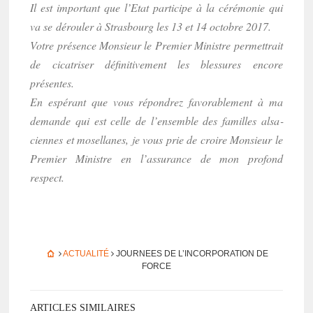
Il est impor­tant que l’Etat parti­cipe à la céré­mo­nie qui
va se dérou­ler
à Stras­bourg les 13 et 14 octobre 2017.
Votre présence Monsieur le Premier Ministre permet­trait
de cica­tri­ser défi­ni­ti­ve­ment les bles­sures encore
présentes.
En espé­rant que vous répon­drez favo­ra­ble­ment à ma
demande qui est celle de l’en­semble des familles alsa­
ciennes et mosel­lanes, je vous prie de croire Monsieur le
Premier Ministre en l’as­su­rance de mon profond
respect.
ACTUALITÉ
JOURNEES DE L’INCORPORATION DE
FORCE
ARTICLES SIMILAIRES