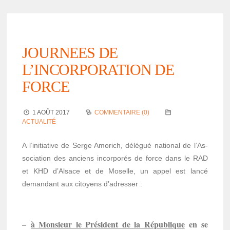
JOURNEES DE
L’INCORPORATION DE
FORCE
1 AOÛT 2017
COMMENTAIRE (0)
ACTUALITÉ
A l’ini­tia­tive de Serge Amorich, délé­gué natio­nal de l’As­
so­cia­tion des anciens incor­po­rés de force dans le RAD
et KHD d’Al­sace et de Moselle, un appel est lancé
deman­dant aux citoyens d’adres­ser :
à Monsieur le Président de la Répu­blique
en se
–