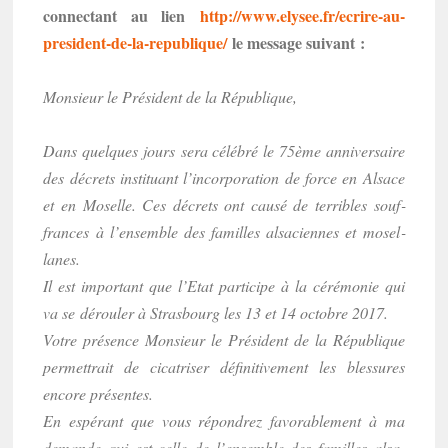
connec­tant au lien
http://www.elysee.fr/ecrire-au-
president-de-la-repu­blique/
le message suivant :
Monsieur le Président de la Répu­blique,
Dans quelques jours sera célé­bré le 75ème anni­ver­saire
des décrets insti­tuant l’in­cor­po­ra­tion de force en Alsace
et en Moselle. Ces décrets ont causé de terribles souf­
frances à l’en­semble des familles alsa­ciennes et mosel­
lanes.
Il est impor­tant que l’Etat parti­cipe à la céré­mo­nie qui
va se dérou­ler à Stras­bourg les 13 et 14 octobre 2017.
Votre présence Monsieur le Président de la Répu­blique
permet­trait de cica­tri­ser défi­ni­ti­ve­ment les bles­sures
encore présentes.
En espé­rant que vous répon­drez favo­ra­ble­ment à ma
demande qui est celle de l’en­semble des familles alsa­