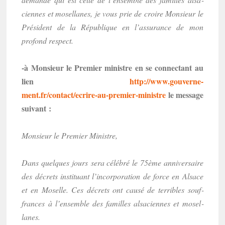
ciennes et mosel­lanes, je vous prie de croire Monsieur le
Président de la Répu­blique en l’as­su­rance de mon
profond respect.
-à Monsieur le Premier ministre en se connec­tant au
lien
http://www.gouver­ne­
ment.fr/contact/ecrire-au-premier-ministre
le message
suivant :
Monsieur le Premier Ministre,
Dans quelques jours sera célé­bré le 75ème anni­ver­saire
des décrets insti­tuant l’in­cor­po­ra­tion de force en Alsace
et en Moselle. Ces décrets ont causé de terribles souf­
frances à l’en­semble des familles alsa­ciennes et mosel­
lanes.