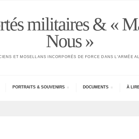
tés militaires & « M
Nous »
CIENS ET MOSELLANS INCORPORÉS DE FORCE DANS L'ARMÉE 
PORTRAITS & SOUVE­NIRS
DOCU­MENTS
À LIR