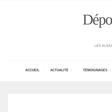
Dépor
LES ALSA
ACCUEIL
ACTUA­LITÉ
TÉMOI­GNAGES