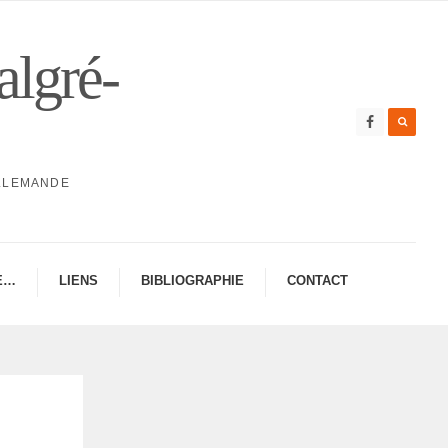
algré-
ALLEMANDE
E…
LIENS
BIBLIO­GRA­PHIE
CONTAC­­T