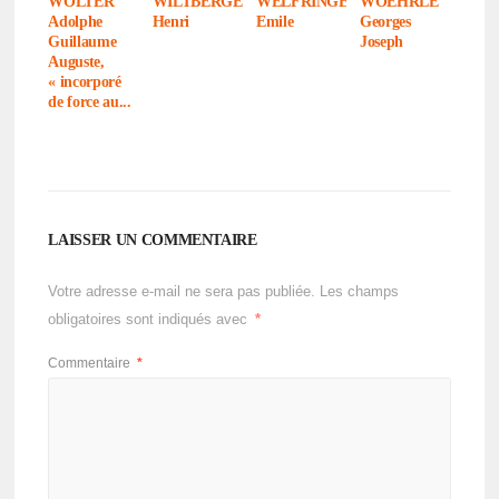
WOLTER
WILTBERGER
WELFRINGER
WOEHRLE
Adolphe
Henri
Emile
Georges
Guillaume
Joseph
Auguste,
« incor­poré
de force au...
LAISSER UN COMMENTAIRE
Votre adresse e-mail ne sera pas publiée.
Les champs
obligatoires sont indiqués avec
*
Commentaire
*