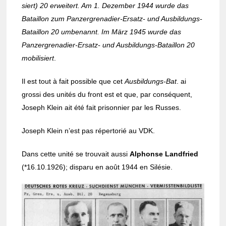
siert) 20 erwei­tert. Am 1. Dezem­ber 1944 wurde das
Bataillon zum Panzer­gre­na­dier-Ersatz- und Ausbil­dungs-
Bataillon 20 umbe­nannt. Im März 1945 wurde das
Panzer­gre­na­dier-Ersatz- und Ausbil­dungs-Bataillon 20
mobi­li­siert
.
Il est tout à fait possible que cet
Ausbil­dungs-Bat
. ai
grossi des unités du front est et que, par consé­quent,
Joseph Klein ait été fait prison­nier par les Russes.
Joseph Klein n’est pas réper­to­rié au VDK.
Dans cette unité se trou­vait aussi
Alphonse Land­fried
(*16.10.1926); disparu en août 1944 en Silé­sie.