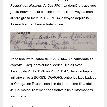
Recueil des dispa­rus du Bas-Rhin
. La dernière trace que
j’ai pu trou­ver de lui est une lettre qu’il a envoyé à mon
arrière grand mère le 15/11/1944 envoyée depuis la
Kasern Von der Tann à Ratis­bonne.
Dans une lettre, datée du 05/02/1956, un cama­rade de
capti­vité, Jacques Werlings, écrit qu’il était avec
Joseph, du 24.12.1946 au 20.04.1947, dans un hôpi­tal
mili­taire situé à BOXIDE-OGROFS, entre les lacs Ladoga
et Omega, en Russie, non loin de la fron­tière finlan­daise.
Je n’ai malheu­re­se­ment pas trouvé plus d’in­for­ma­tions
sur ce lieu.
Merci pour toute aide et rensei­gne­ment complé­men­taire.