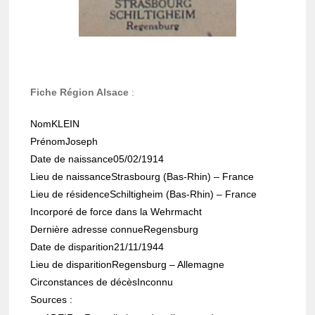
Fiche Région Alsace
:
Nom
KLEIN
Prénom
Joseph
Date de nais­sance
05/02/1914
Lieu de nais­sance
Stras­bourg (Bas-Rhin) – France
Lieu de rési­dence
Schil­ti­gheim (Bas-Rhin) – France
Incor­poré de force dans la Wehr­macht
Dernière adresse connue
Regens­burg
Date de dispa­ri­tion
21/11/1944
Lieu de dispa­ri­tion
Regens­burg – Alle­magne
Circons­tances de décès
Inconnu
Sources :