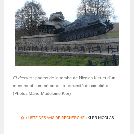
Ci-dessus :
photos de la tombe de Nico­las Kler et d’un
monu­ment commé­mo­ra­tif à proxi­mité du cime­tière.
(Photos Marie-Made­leine Kler)
LISTE DES AVIS DE RECHERCHE
KLER NICO­LAS