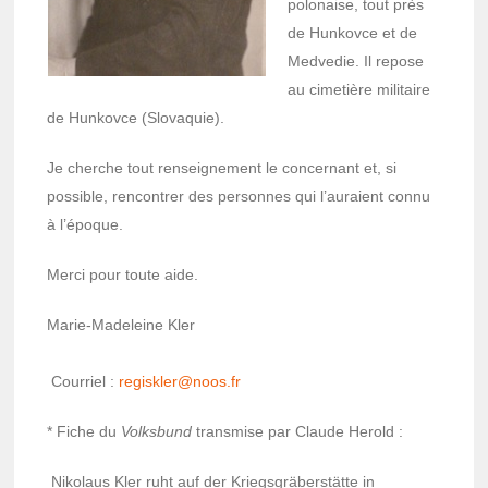
polo­naise, tout près
de Hunkovce et de
Medve­die. Il repose
au cime­tière mili­taire
de Hunkovce (Slovaquie).
Je cherche tout rensei­gne­ment le concer­nant et, si
possible, rencon­trer des personnes qui l’au­raient connu
à l’époque.
Merci pour toute aide.
Marie-Made­leine Kler
Cour­riel :
regisk­ler@­noos.fr
* Fiche du
Volks­bund
trans­mise par Claude Herold :
Niko­laus Kler ruht auf der Krieg­sgrä­berstätte in