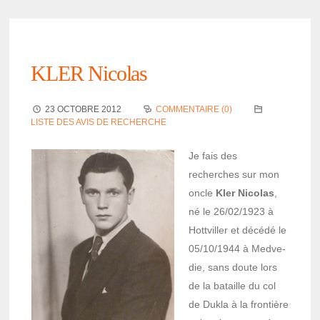
KLER Nico­las
23 OCTOBRE 2012
COMMENTAIRE (0)
LISTE DES AVIS DE RECHERCHE
Je fais des
recherches sur mon
oncle
Kler Nico­las
,
né le 26/02/1923 à
Hott­vil­ler et décédé le
05/10/1944 à Medve­
die, sans doute lors
de la bataille du col
de Dukla à la fron­tière