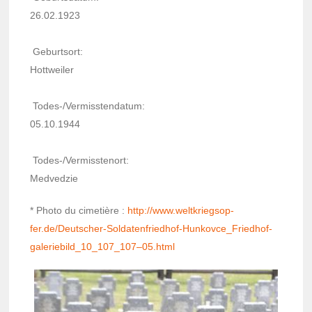
26.02.1923
Geburt­sort:
Hott­wei­ler
Todes-/Vermiss­ten­da­tum:
05.10.1944
Todes-/Vermiss­te­nort:
Medved­zie
* Photo du cime­tière :
http://www.welt­krieg­sop­
fer.de/Deut­scher-Solda­ten­fried­hof-Hunkovce_Fried­hof­
ga­le­rie­bild_10_107_107–05.html