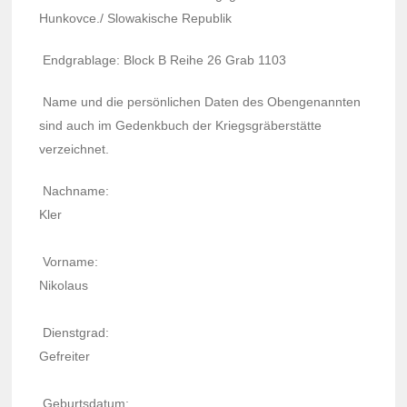
Hunkovce./ Slowa­kische Repu­blik
Endgra­blage: Block B Reihe 26 Grab 1103
Name und die persön­li­chen Daten des Oben­ge­nann­ten
sind auch im Gedenk­buch der Krieg­sgrä­berstätte
verzeich­net.
Nach­name:
Kler
Vorname:
Niko­laus
Dienst­grad:
Gefrei­ter
Geburts­da­tum: