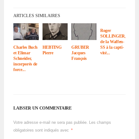
ARTICLES SIMILAIRES
Roger
SOLLINGER,
de la Waffen-
SS à la capti­
Charles Buch
HEBTING
GRUBER
vité...
et Elimar
Pierre
Jacques
Schnei­der,
François
incor­po­rés de
force...
LAISSER UN COMMENTAIRE
Votre adresse e-mail ne sera pas publiée.
Les champs
obligatoires sont indiqués avec
*