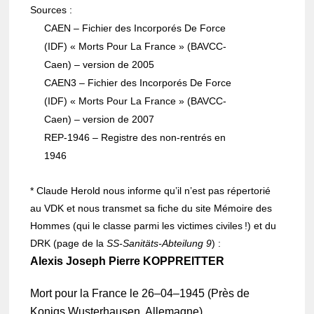
Sources :
CAEN
– Fichier des Incor­po­rés De Force
(IDF) « Morts Pour La France » (BAVCC-
Caen) – version de 2005
CAEN3
– Fichier des Incor­po­rés De Force
(IDF) « Morts Pour La France » (BAVCC-
Caen) – version de 2007
REP-1946
– Registre des non-rentrés en
1946
* Claude Herold nous informe qu’il n’est pas réper­to­rié
au VDK et nous trans­met sa fiche du site Mémoire des
Hommes (qui le classe parmi les victimes civiles !) et du
DRK (page de la
SS-Sanitäts-Abtei­lung 9
) :
Alexis Joseph Pierre KOPPREITTER
Mort pour la France le 26–04–1945 (Près de
Konigs Wuste­rhau­sen, Alle­magne)