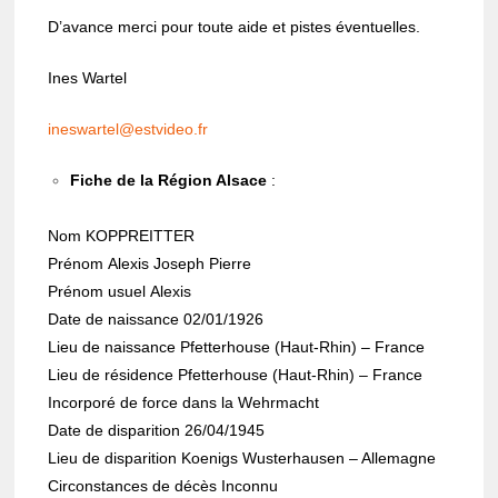
D’avance merci pour toute aide et pistes éven­tuelles.
Ines Wartel
ines­war­tel@est­vi­deo.fr
Fiche de la Région Alsace
:
Nom
KOPPREITTER
Prénom
Alexis Joseph Pierre
Prénom usuel
Alexis
Date de nais­sance
02/01/1926
Lieu de nais­sance
Pfet­te­rhouse (Haut-Rhin) – France
Lieu de rési­dence
Pfet­te­rhouse (Haut-Rhin) – France
Incor­poré de force dans la Wehr­macht
Date de dispa­ri­tion
26/04/1945
Lieu de dispa­ri­tion
Koenigs Wuste­rhau­sen – Alle­magne
Circons­tances de décès
Inconnu