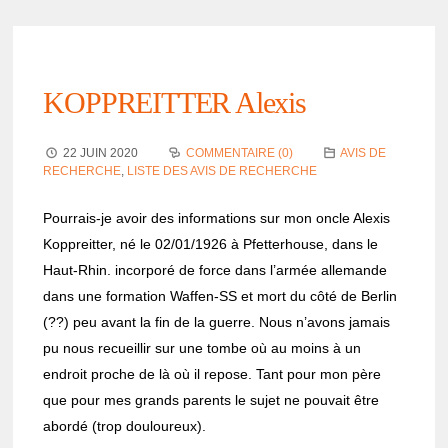
KOPPREITTER Alexis
22 JUIN 2020
COMMENTAIRE (0)
AVIS DE
RECHERCHE
,
LISTE DES AVIS DE RECHERCHE
Pour­rais-je avoir des infor­ma­tions sur mon oncle Alexis
Koppreit­ter, né le 02/01/1926 à Pfet­te­rhouse, dans le
Haut-Rhin. incor­poré de force dans l’ar­mée alle­mande
dans une forma­tion Waffen-SS et mort du côté de Berlin
(??) peu avant la fin de la guerre. Nous n’avons jamais
pu nous recueillir sur une tombe où au moins à un
endroit proche de là où il repose. Tant pour mon père
que pour mes grands parents le sujet ne pouvait être
abordé (trop doulou­reux).