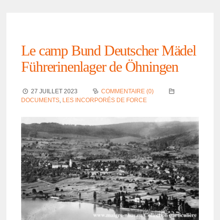
Le camp Bund Deut­scher Mädel
Führe­ri­nen­la­ger de Öhnin­gen
27 JUILLET 2023
COMMENTAIRE (0)
DOCUMENTS
,
LES INCORPORÉS DE FORCE