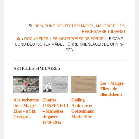
BDM
,
BUND DEUTSCHER MÄDEL
,
MALGRÉ-ELLES
,
REICHSARBEITSDIENST
DOCUMENTS
,
LES INCORPORÉS DE FORCE
LE CAMP
BUND DEUT­SCHER MÄDEL FÜHRE­RI­NEN­LA­GER DE ÖHNIN­
GEN
ARTICLES SIMILAIRES
Les « Malgré-
Elles » de
Blodel­sheim
A la recherche
Charles
Golling
des « Malgré-
LUNZENFICHTER
Alphonse et
Elles » à Skt.
– Mémoires
Goet­tel­mann
Geor­gen...
de guerre
Marie-Alice
1940–1945