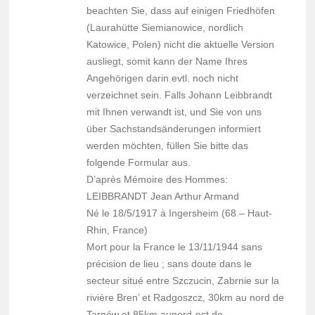
beachten Sie, dass auf einigen Friedhöfen
(Laurahütte Siemianowice, nordlich
Katowice, Polen) nicht die aktuelle Version
ausliegt, somit kann der Name Ihres
Angehörigen darin evtl. noch nicht
verzeichnet sein. Falls Johann Leibbrandt
mit Ihnen verwandt ist, und Sie von uns
über Sachstandsänderungen informiert
werden möchten, füllen Sie bitte das
folgende Formular aus.
D’après Mémoire des Hommes:
LEIBBRANDT Jean Arthur Armand
Né le 18/5/1917 à Ingersheim (68 – Haut-
Rhin, France)
Mort pour la France le 13/11/1944 sans
précision de lieu ; sans doute dans le
secteur situé entre Szczucin, Zabrnie sur la
rivière Bren’ et Radgoszcz, 30km au nord de
Tarnów et 85km aunord-est de