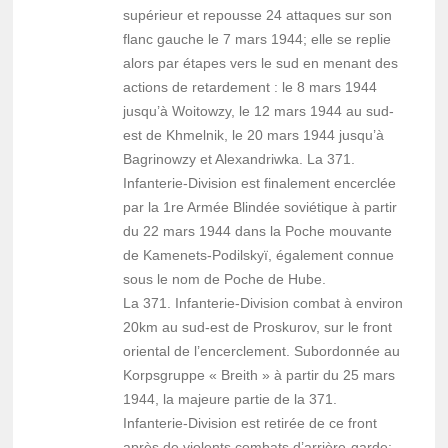
supérieur et repousse 24 attaques sur son
flanc gauche le 7 mars 1944; elle se replie
alors par étapes vers le sud en menant des
actions de retardement : le 8 mars 1944
jusqu’à Woitowzy, le 12 mars 1944 au sud-
est de Khmelnik, le 20 mars 1944 jusqu’à
Bagrinowzy et Alexandriwka. La 371.
Infanterie-Division est finalement encerclée
par la 1re Armée Blindée soviétique à partir
du 22 mars 1944 dans la Poche mouvante
de Kamenets-Podilskyï, également connue
sous le nom de Poche de Hube.
La 371. Infanterie-Division combat à environ
20km au sud-est de Proskurov, sur le front
oriental de l’encerclement. Subordonnée au
Korpsgruppe « Breith » à partir du 25 mars
1944, la majeure partie de la 371.
Infanterie-Division est retirée de ce front
après de violents combats d’arrière-garde;