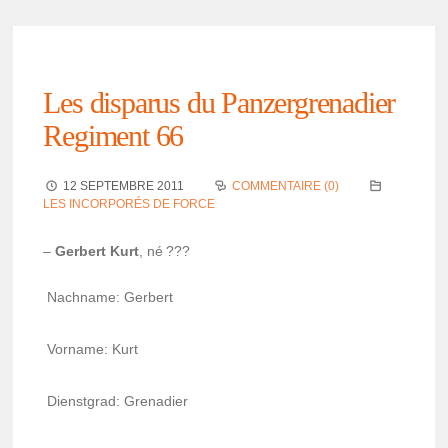
Les dispa­rus du Panzer­gre­na­dier
Regi­ment 66
12 SEPTEMBRE 2011
COMMENTAIRE (0)
LES INCORPORÉS DE FORCE
–
Gerbert Kurt
, né ???
Nach­name: Gerbert
Vorname: Kurt
Dienst­grad: Grena­dier