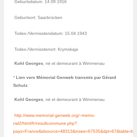
Geburts­da­tum: 14.09.1916
Geburt­sort: Saar­brü­cken
Todes-/Vermiss­ten­da­tum: 15.04.1943
Todes-/Vermiss­te­nort: Krym­skaja
Kohl Georges
, né et demeu­rant à Wimme­nau
*
Lien vers Mémo­rial Genweb trans­mis par Gérard
Schutz
:
Kohl Georges
, né et demeu­rant à Wimme­nau
http://www.memo­rial-genweb.org/~memo­
rial2/html/fr/result­com­mune.php?
pays=France&idsource=48313&insee=67535&dpt=67&table=bp