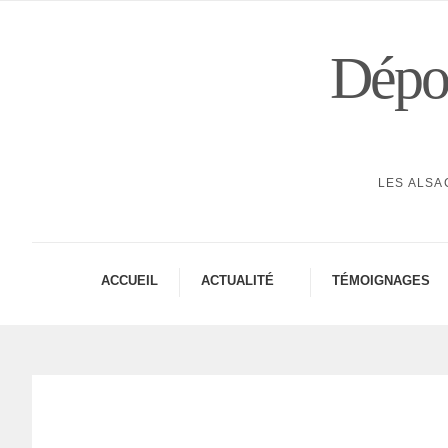
Dépor
LES ALSA
ACCUEIL
ACTUA­LITÉ
TÉMOI­GNAGES