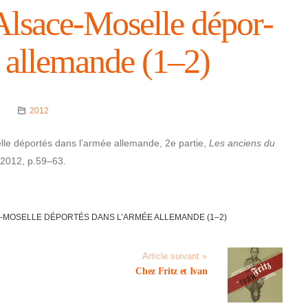
Al­sace-Moselle dépor­
e alle­mande (1–2)
2012
e dépor­tés dans l’ar­mée alle­mande, 2e partie,
Les anciens du
 2012, p.59–63.
-MOSELLE DÉPOR­TÉS DANS L’AR­MÉE ALLE­MANDE (1–2)
Article suivant »
Chez Fritz et Ivan