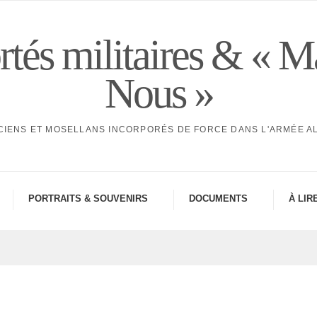
tés militaires & « M
Nous »
CIENS ET MOSELLANS INCORPORÉS DE FORCE DANS L'ARMÉE 
PORTRAITS & SOUVE­NIRS
DOCU­MENTS
À LIR