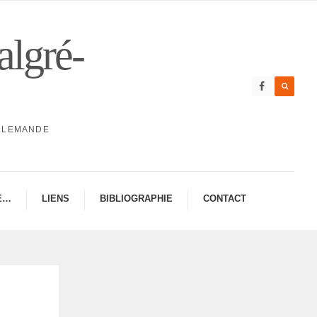
algré-
ALLEMANDE
E…
LIENS
BIBLIO­GRA­PHIE
CONTAC­­T