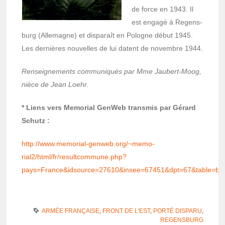
de force en 1943. Il
est engagé à Regens­
burg (Alle­magne) et dispa­raît en Pologne début 1945.
Les dernières nouvelles de lui datent de novembre 1944.
Rensei­gne­ments commu­niqués par Mme Jaubert-Moog,
nièce de Jean Loehr.
* Liens vers Memo­rial GenWeb trans­mis par Gérard
Schutz :
http://www.memo­rial-genweb.org/~memo­
rial2/html/fr/result­com­mune.php?
pays=France&idsource=27610&insee=67451&dpt=67&table=bp
ARMÉE FRANÇAISE
,
FRONT DE L'EST
,
PORTÉ DISPARU
,
REGENSBURG