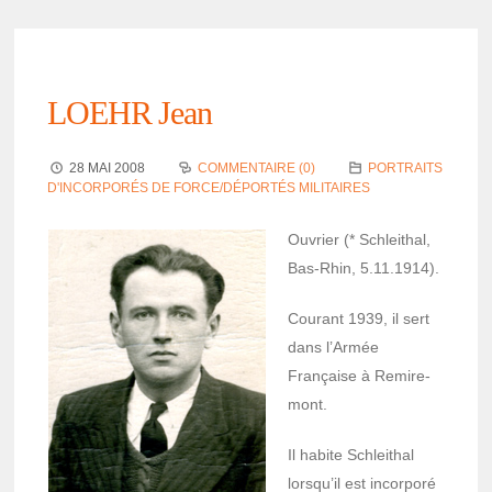
LOEHR Jean
28 MAI 2008
COMMENTAIRE (0)
PORTRAITS
D'INCORPORÉS DE FORCE/DÉPORTÉS MILITAIRES
Ouvrier (* Schlei­thal,
Bas-Rhin, 5.11.1914).
Courant 1939, il sert
dans l’Ar­mée
Française à Remi­re­
mont.
Il habite Schlei­thal
lorsqu’il est incor­poré