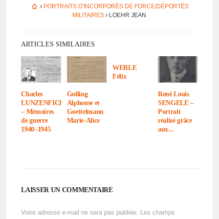
PORTRAITS D'INCORPORÉS DE FORCE/DÉPORTÉS
MILITAIRES
LOEHR JEAN
ARTICLES SIMILAIRES
WERLE
Félix
Charles
Golling
René Louis
LUNZENFICHTER
Alphonse et
SENGELE –
– Mémoires
Goet­tel­mann
Portrait
de guerre
Marie-Alice
réalisé grâce
1940–1945
aux...
LAISSER UN COMMENTAIRE
Votre adresse e-mail ne sera pas publiée.
Les champs