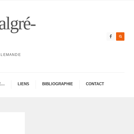
algré-
ALLEMANDE
E…
LIENS
BIBLIO­GRA­PHIE
CONTAC­­T