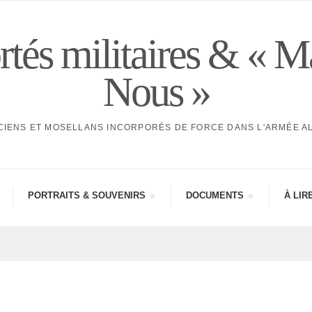
tés militaires & « M
Nous »
CIENS ET MOSELLANS INCORPORÉS DE FORCE DANS L'ARMÉE 
PORTRAITS & SOUVE­NIRS
DOCU­MENTS
À LIR