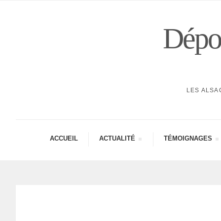
Dépor
LES ALSA
ACCUEIL
ACTUA­LITÉ
TÉMOI­GNAGES