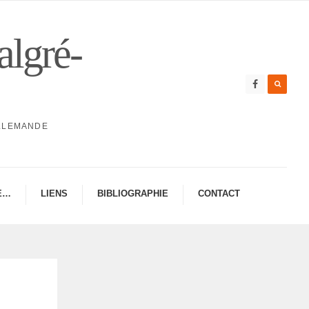
algré-
ALLEMANDE
E…
LIENS
BIBLIO­GRA­PHIE
CONTAC­­T