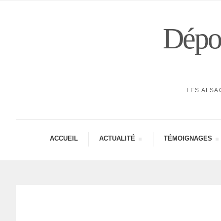
Dépor
LES ALSA
ACCUEIL
ACTUA­LITÉ
TÉMOI­GNAGES