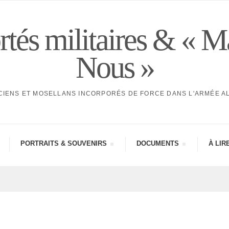
tés militaires & « M
Nous »
CIENS ET MOSELLANS INCORPORÉS DE FORCE DANS L'ARMÉE 
PORTRAITS & SOUVE­NIRS
DOCU­MENTS
À LIR