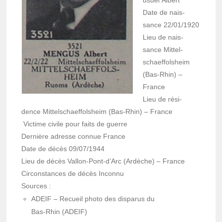
usuel
Albert
Date de nais­
sance
22/01/1920
Lieu de nais­
sance
Mittel­
schaef­fol­sheim
(Bas-Rhin) –
France
Lieu de rési­
dence
Mittel­schaef­fol­sheim (Bas-Rhin) – France
Victime civile pour faits de guerre
Dernière adresse connue
France
Date de décès
09/07/1944
Lieu de décès
Vallon-Pont-d’Arc (Ardèche) – France
Circons­tances de décès
Inconnu
Sources :
ADEIF
– Recueil photo des dispa­rus du
Bas-Rhin (ADEIF)