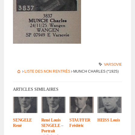
VARSOVIE
LISTE DES NON RENTRÉS
MUNCH CHARLES (*1925)
ARTICLES SIMILAIRES
SENGELE
René Louis
STAUFFER
HEISS Louis
René
SENGELE –
Frédé­ric
Portrait