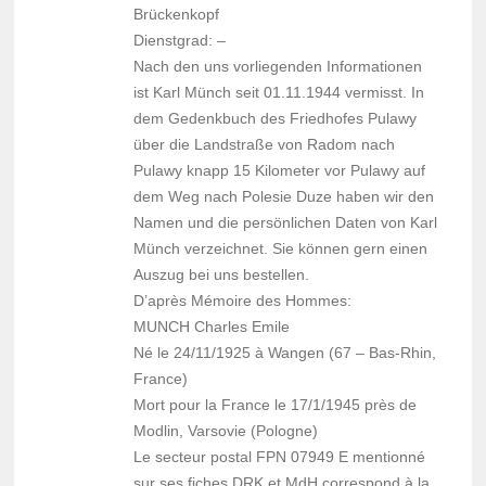
Brückenkopf
Dienstgrad: –
Nach den uns vorliegenden Informationen
ist Karl Münch seit 01.11.1944 vermisst. In
dem Gedenkbuch des Friedhofes Pulawy
über die Landstraße von Radom nach
Pulawy knapp 15 Kilometer vor Pulawy auf
dem Weg nach Polesie Duze haben wir den
Namen und die persönlichen Daten von Karl
Münch verzeichnet. Sie können gern einen
Auszug bei uns bestellen.
D’après Mémoire des Hommes:
MUNCH Charles Emile
Né le 24/11/1925 à Wangen (67 – Bas-Rhin,
France)
Mort pour la France le 17/1/1945 près de
Modlin, Varsovie (Pologne)
Le secteur postal FPN 07949 E mentionné
sur ses fiches DRK et MdH correspond à la