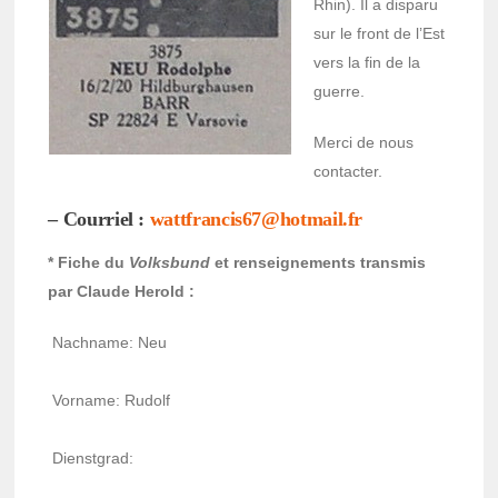
Rhin). Il a disparu
sur le front de l’Est
vers la fin de la
guerre.
Merci de nous
contac­ter.
– Cour­riel :
watt­fran­cis67@­hot­mail.fr
* Fiche du
Volks­bund
et rensei­gne­ments trans­mis
par Claude Herold :
Nach­name: Neu
Vorname: Rudolf
Dienst­grad: