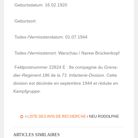
Geburts­da­tum: 16.02.1920
Geburt­sort:
Todes-/Vermiss­ten­da­tum: 01.07.1944
Todes-/Vermiss­te­nort: Warschau / Narew Brücken­kopf
Feld­post­num­mer 22824 E : 8e compa­gnie du
Grena­
dier-Regi­ment 186
de la
73. Infan­te­rie-Divi­sion
. Cette
divi­sion est déci­mée en septembre 1944 et réduite en
Kampf­gruppe
.
LISTE DES AVIS DE RECHERCHE
NEU RODOLPHE
ARTICLES SIMILAIRES