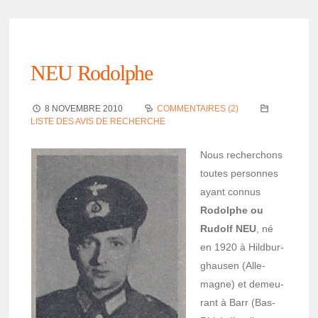
NEU Rodolphe
8 NOVEMBRE 2010
COMMENTAIRES (2)
LISTE DES AVIS DE RECHERCHE
Nous recher­chons
toutes personnes
ayant connus
Rodolphe ou
Rudolf NEU
, né
en 1920 à Hild­bur­
ghau­sen (Alle­
magne) et demeu­
rant à Barr (Bas-