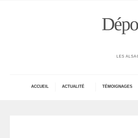
Dépor
LES ALSA
ACCUEIL
ACTUA­LITÉ
TÉMOI­GNAGES