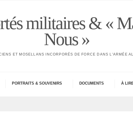
tés militaires & « M
Nous »
CIENS ET MOSELLANS INCORPORÉS DE FORCE DANS L'ARMÉE 
PORTRAITS & SOUVE­NIRS
DOCU­MENTS
À LIR