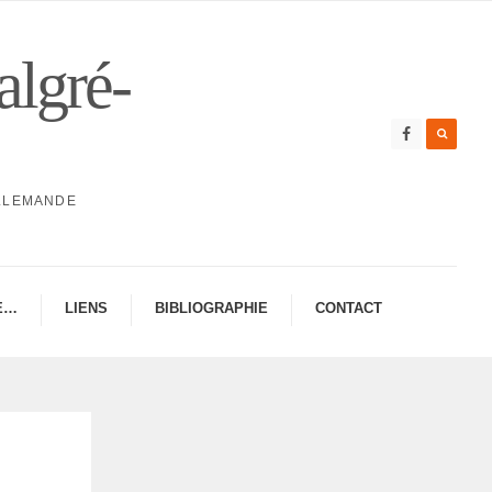
algré-
ALLEMANDE
E…
LIENS
BIBLIO­GRA­PHIE
CONTAC­­T