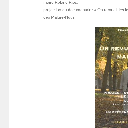
maire Roland Ries,
projec­tion du docu­men­taire « On remuait les l
des Malgré-Nous.