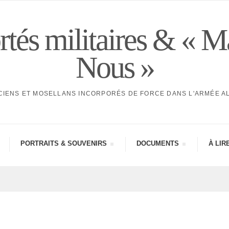
tés militaires & « M
Nous »
CIENS ET MOSELLANS INCORPORÉS DE FORCE DANS L'ARMÉE 
PORTRAITS & SOUVE­NIRS
DOCU­MENTS
À LIR