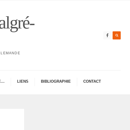
algré-
ALLEMANDE
E…
LIENS
BIBLIO­GRA­PHIE
CONTAC­­T