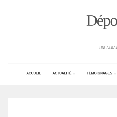
Dépor
LES ALSA
ACCUEIL
ACTUA­LITÉ
TÉMOI­GNAGES