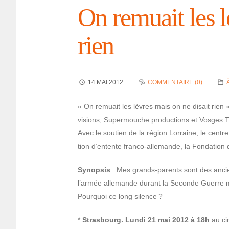
On remuait les l
rien
14 MAI 2012
COMMENTAIRE (0)
« On remuait les lèvres mais on ne disait rien 
vi­sions, Super­mouche produc­tions et Vosges T
Avec le soutien de la région Lorraine, le centre
tion d’en­tente franco-alle­mande, la Fonda­tio
Synop­sis
: Mes grands-parents sont des anciens
l’ar­mée alle­mande durant la Seconde Guerre mond
Pourquoi ce long silence ?
*
Stras­bourg. Lundi 21 mai 2012 à 18h
au ci