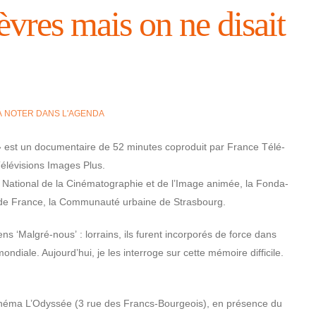
èvres mais on ne disait
À NOTER DANS L'AGENDA
» est un docu­men­taire de 52 minutes copro­duit par France Télé­
élé­vi­sions Images Plus.
 Natio­nal de la Ciné­ma­to­gra­phie et de l’Image animée, la Fonda­
n de France, la Commu­nauté urbaine de Stras­bourg.
 ‘Mal­gré-nous’ : lorrains, ils furent incor­po­rés de force dans
iale. Aujourd’­hui, je les inter­roge sur cette mémoire diffi­cile.
néma L’Odys­sée (3 rue des Francs-Bour­geois), en présence du