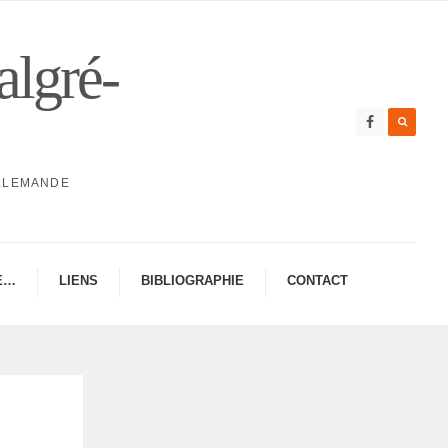
algré-
ALLEMANDE
E…
LIENS
BIBLIO­GRA­PHIE
CONTAC­­T