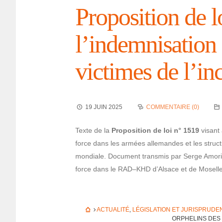
Propo­si­tion de 
l’in­dem­ni­sa­tio
victimes de l’in­c
19 JUIN 2025
COMMENTAIRE (0)
Texte de la
Propo­si­tion de loi n° 1519
visant à
force dans les armées alle­mandes et les struc
mondiale. Docu­ment trans­mis par Serge Amorich,
force dans le RAD–KHD d’Al­sace et de Mosell
ACTUALITÉ
,
LÉGISLATION ET JURISPRUDE
ORPHE­LINS DES V