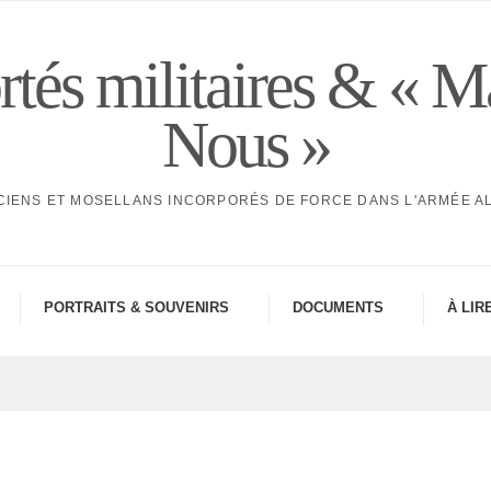
tés militaires & « M
Nous »
CIENS ET MOSELLANS INCORPORÉS DE FORCE DANS L'ARMÉE 
PORTRAITS & SOUVE­NIRS
DOCU­MENTS
À LIR