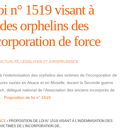
loi n° 1519 visant à
n des orphe­lins des
or­po­ra­tion de force
ACTUALITÉ
,
LÉGISLATION ET JURISPRUDENCE
 l’in­dem­ni­sa­tion des orphe­lins des victimes de l’in­cor­po­ra­tion de
­tures nazies en Alsace et en Moselle, durant la Seconde guerre
 délé­gué natio­nal de l’As­so­cia­tion des anciens incor­po­rés de
e :
Propo­si­tion de loi n° 1519
NCE
PROPO­SI­TION DE LOI N° 1519 VISANT À L’IN­DEM­NI­SA­TION DES
ICTIMES DE L’IN­COR­PO­RA­TION DE...