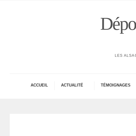
Dépor
LES ALSA
ACCUEIL
ACTUA­LITÉ
TÉMOI­GNAGES