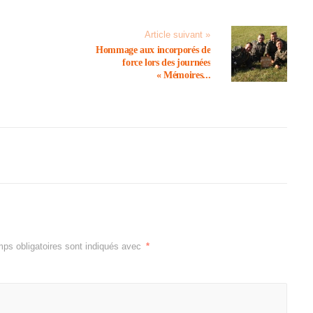
Article suivant »
Hommage aux incor­po­rés de
force lors des jour­nées
« Mémoires...
ps obligatoires sont indiqués avec
*