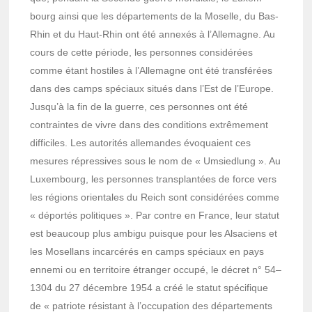
bourg ainsi que les dépar­te­ments de la Moselle, du Bas-
Rhin et du Haut-Rhin ont été annexés à l’Al­le­magne. Au
cours de cette période, les personnes consi­dé­rées
comme étant hostiles à l’Al­le­magne ont été trans­fé­rées
dans des camps spéciaux situés dans l’Est de l’Eu­rope.
Jusqu’à la fin de la guerre, ces personnes ont été
contraintes de vivre dans des condi­tions extrê­me­ment
diffi­ciles. Les auto­ri­tés alle­mandes évoquaient ces
mesures répres­sives sous le nom de « Umsied­lung ». Au
Luxem­bourg, les personnes trans­plan­tées de force vers
les régions orien­tales du Reich sont consi­dé­rées comme
« dépor­tés poli­tiques ». Par contre en France, leur statut
est beau­coup plus ambigu puisque pour les Alsa­ciens et
les Mosel­lans incar­cé­rés en camps spéciaux en pays
ennemi ou en terri­toire étran­ger occupé, le décret n° 54–
1304 du 27 décembre 1954 a créé le statut spéci­fique
de « patriote résis­tant à l’oc­cu­pa­tion des dépar­te­ments