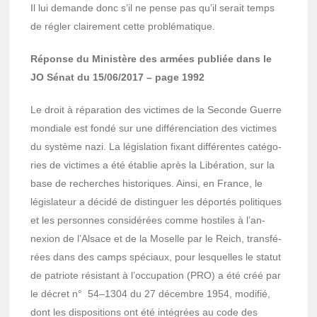
Il lui demande donc s’il ne pense pas qu’il serait temps
de régler clai­re­ment cette problé­ma­tique.
Réponse du Minis­tère des armées publiée dans le
JO Sénat du 15/06/2017 – page 1992
Le droit à répa­ra­tion des victimes de la Seconde Guerre
mondiale est fondé sur une diffé­ren­cia­tion des victimes
du système nazi. La légis­la­tion fixant diffé­rentes caté­go­
ries de victimes a été établie après la Libé­ra­tion, sur la
base de recherches histo­riques. Ainsi, en France, le
légis­la­teur a décidé de distin­guer les dépor­tés poli­tiques
et les personnes consi­dé­rées comme hostiles à l’an­
nexion de l’Al­sace et de la Moselle par le Reich, trans­fé­
rées dans des camps spéciaux, pour lesquelles le statut
de patriote résis­tant à l’oc­cu­pa­tion (PRO) a été créé par
le décret n° 54–1304 du 27 décembre 1954, modi­fié,
dont les dispo­si­tions ont été inté­grées au code des