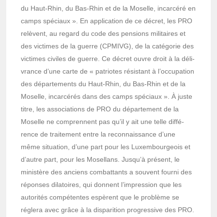
du Haut-Rhin, du Bas-Rhin et de la Moselle, incar­céré en
camps spéciaux ». En appli­ca­tion de ce décret, les PRO
relèvent, au regard du code des pensions mili­taires et
des victimes de la guerre (CPMIVG), de la caté­go­rie des
victimes civiles de guerre. Ce décret ouvre droit à la déli­
vrance d’une carte de « patriotes résis­tant à l’oc­cu­pa­tion
des dépar­te­ments du Haut-Rhin, du Bas-Rhin et de la
Moselle, incar­cé­rés dans des camps spéciaux ». À juste
titre, les asso­cia­tions de PRO du dépar­te­ment de la
Moselle ne comprennent pas qu’il y ait une telle diffé­
rence de trai­te­ment entre la recon­nais­sance d’une
même situa­tion, d’une part pour les Luxem­bour­geois et
d’autre part, pour les Mosel­lans. Jusqu’à présent, le
minis­tère des anciens combat­tants a souvent fourni des
réponses dila­toires, qui donnent l’im­pres­sion que les
auto­ri­tés compé­tentes espèrent que le problème se
réglera avec grâce à la dispa­ri­tion progres­sive des PRO.