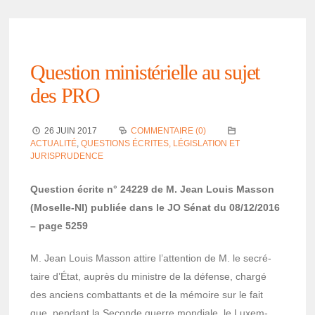
Ques­tion minis­té­rielle au sujet
des PRO
26 JUIN 2017
COMMENTAIRE (0)
ACTUALITÉ
,
QUESTIONS ÉCRITES, LÉGISLATION ET
JURISPRUDENCE
Ques­tion écrite n° 24229 de M. Jean Louis Masson
(Moselle-NI) publiée dans le JO Sénat du 08/12/2016
– page 5259
M. Jean Louis Masson attire l’at­ten­tion de M. le secré­
taire d’État, auprès du ministre de la défense, chargé
des anciens combat­tants et de la mémoire sur le fait
que, pendant la Seconde guerre mondiale, le Luxem­