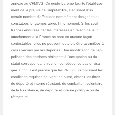
annexé au CPMIVG. Ce guide-barème faci­lite l’éta­blis­se­
ment de la preuve de l’im­pu­ta­bi­lité, s’agis­sant d’un
certain nombre d’af­fec­tions nommé­ment dési­gnées et
consta­tées long­temps après l’in­ter­ne­ment. Si les souf­
frances endu­rées par les inté­res­sés en raison de leur
atta­che­ment à la France ne sont en aucune façon
contes­tables, elles ne peuvent toute­fois être assi­mi­lées à
celles vécues par les dépor­tés. Une modi­fi­ca­tion de l’ap­
pel­la­tion des patriotes résis­tants à l’oc­cu­pa­tion ou du
statut corres­pon­dant n’est en consé­quence pas envi­sa­
gée. Enfin, il est précisé que les PRO qui remplissent les
condi­tions requises peuvent, en outre, obte­nir les titres
de déporté et interné résis­tant, de combat­tant volon­taire
de la Résis­tance, de déporté et interné poli­tique ou de
réfrac­taire.