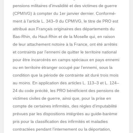
pensions mili­taires d’in­va­li­dité et des victimes de guerre
(CPMIVG) à comp­ter du 1er janvier dernier. Confor­mé­
ment à l’ar­ticle L. 343–9 du CPMIVG, le titre de PRO est
attri­bué aux Français origi­naires des dépar­te­ments du
Bas-Rhin, du Haut-Rhin et de la Moselle qui, en raison
de leur atta­che­ment notoire à la France, ont été arrê­tés
et contraints par l’en­nemi de quit­ter le terri­toire natio­nal
pour être incar­cé­rés en camps spéciaux en pays ennemi
ou en terri­toire étran­ger occupé par l’en­nemi, sous la
condi­tion que la période de contrainte ait duré trois mois
au moins. En appli­ca­tion des articles L. 113–3 et L. 124–
24 du code précité, les PRO béné­fi­cient des pensions de
victimes civiles de guerre, ainsi que, pour la prise en
compte de certaines infir­mi­tés, des règles d’im­pu­ta­bi­lité
prévues par les dispo­si­tions inté­grées au guide-barème
pris pour la clas­si­fi­ca­tion des infir­mi­tés et mala­dies
contrac­tées pendant l’in­ter­ne­ment ou la dépor­ta­tion,