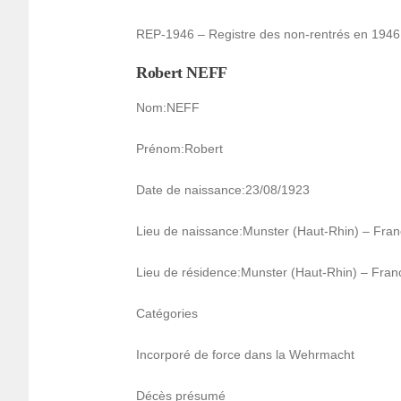
REP-1946 – Registre des non-rentrés en 1946
Robert NEFF
Nom:NEFF
Prénom:Robert
Date de nais­sance:23/08/1923
Lieu de nais­sance:Muns­ter (Haut-Rhin) – Fra
Lieu de rési­dence:Muns­ter (Haut-Rhin) – Fran
Caté­go­ries
Incor­poré de force dans la Wehr­macht
Décès présumé