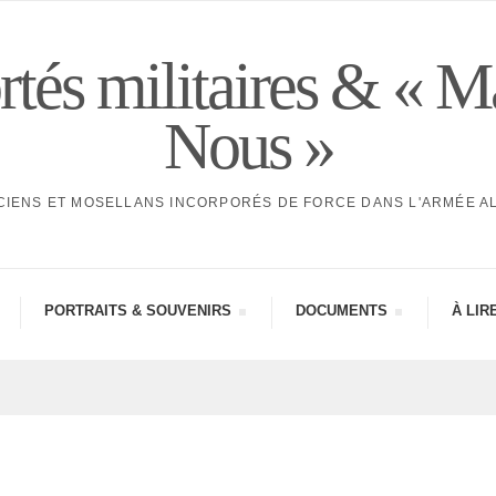
tés militaires & « M
Nous »
CIENS ET MOSELLANS INCORPORÉS DE FORCE DANS L'ARMÉE 
PORTRAITS & SOUVE­NIRS
DOCU­MENTS
À LIR