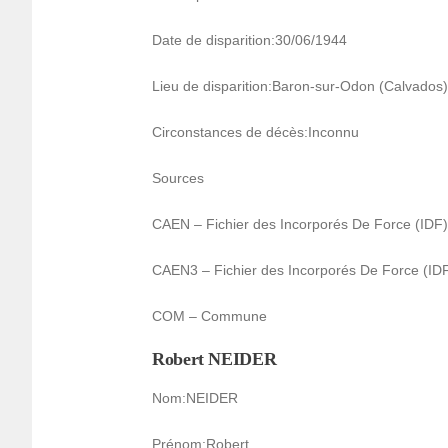
Date de dispa­ri­tion:30/06/1944
Lieu de dispa­ri­tion:Baron-sur-Odon (Calva­dos
Circons­tances de décès:Inconnu
Sources
CAEN – Fichier des Incor­po­rés De Force (ID
CAEN3 – Fichier des Incor­po­rés De Force (I
COM – Commune
Robert NEIDER
Nom:NEIDER
Prénom:Robert