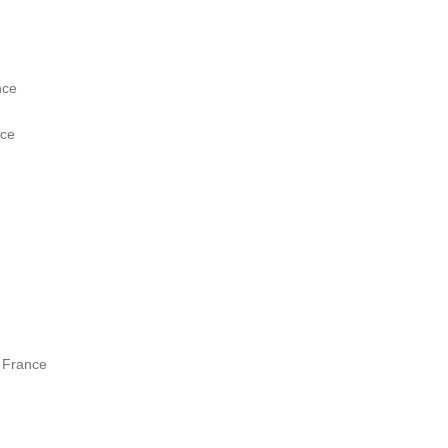
nce
nce
– France