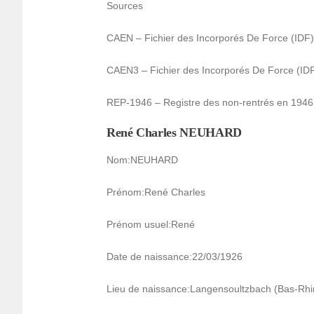
Sources
CAEN – Fichier des Incor­po­rés De Force (ID
CAEN3 – Fichier des Incor­po­rés De Force (I
REP-1946 – Registre des non-rentrés en 1946
René Charles NEUHARD
Nom:NEUHARD
Prénom:René Charles
Prénom usuel:René
Date de nais­sance:22/03/1926
Lieu de nais­sance:Langen­soultz­bach (Bas-Rh