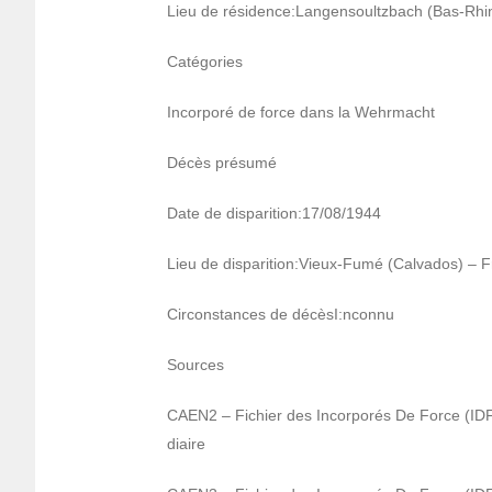
Lieu de rési­dence:Langen­soultz­bach (Bas-Rhi
Caté­go­ries
Incor­poré de force dans la Wehr­macht
Décès présumé
Date de dispa­ri­tion:17/08/1944
Lieu de dispa­ri­tion:Vieux-Fumé (Calva­dos) – 
Circons­tances de décèsI:nconnu
Sources
CAEN2 – Fichier des Incor­po­rés De Force (ID
diaire