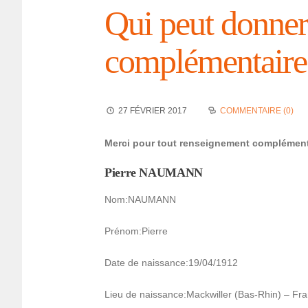
Qui peut donner 
complé­men­tair
27 FÉVRIER 2017
COMMENTAIRE (0)
Merci pour tout rensei­gne­ment complé­men­
Pierre NAUMANN
Nom:NAUMANN
Prénom:Pierre
Date de nais­sance:19/04/1912
Lieu de nais­sance:Mack­willer (Bas-Rhin) – Fr