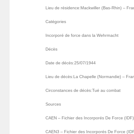
Lieu de rési­dence:Mack­willer (Bas-Rhin) – Fr
Caté­go­ries
Incor­poré de force dans la Wehr­macht
Décès
Date de décès:25/07/1944
Lieu de décès:La Chapelle (Norman­die) – Fra
Circons­tances de décès:Tué au combat
Sources
CAEN – Fichier des Incor­po­rés De Force (ID
CAEN3 – Fichier des Incor­po­rés De Force (I