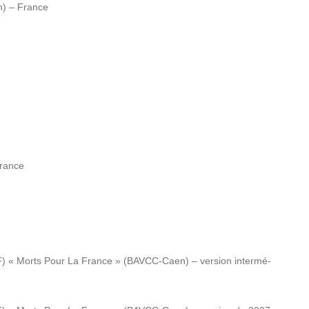
n) – France
France
F) « Morts Pour La France » (BAVCC-Caen) – version inter­mé­