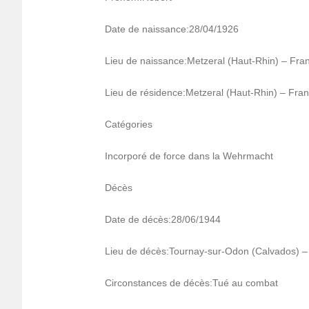
Date de nais­sance:28/04/1926
Lieu de nais­sance:Metze­ral (Haut-Rhin) – Fra
Lieu de rési­dence:Metze­ral (Haut-Rhin) – Fra
Caté­go­ries
Incor­poré de force dans la Wehr­macht
Décès
Date de décès:28/06/1944
Lieu de décès:Tour­nay-sur-Odon (Calva­dos) 
Circons­tances de décès:Tué au combat