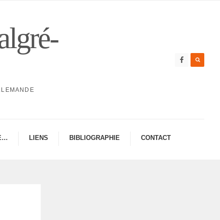
algré-
ALLEMANDE
E…
LIENS
BIBLIO­GRA­PHIE
CONTAC­­T