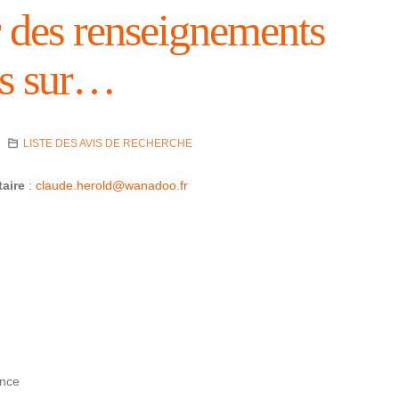
des rensei­gne­ments
es sur…
LISTE DES AVIS DE RECHERCHE
taire
:
claude.herold@­wa­na­doo.fr
ance