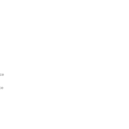
nce
ce