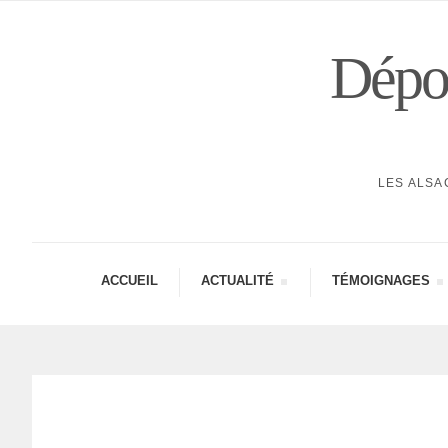
Dépor
LES ALSA
ACCUEIL
ACTUA­LITÉ
TÉMOI­GNAGES