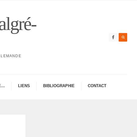
algré-
ALLEMANDE
E…
LIENS
BIBLIO­GRA­PHIE
CONTAC­­T