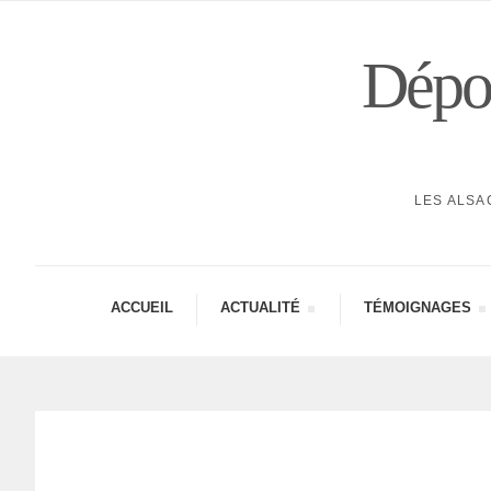
Dépor
LES ALSA
ACCUEIL
ACTUA­LITÉ
TÉMOI­GNAGES