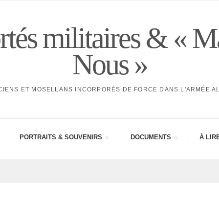
tés militaires & « M
Nous »
CIENS ET MOSELLANS INCORPORÉS DE FORCE DANS L'ARMÉE 
PORTRAITS & SOUVE­NIRS
DOCU­MENTS
À LIR