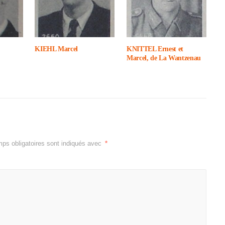
KIEHL Marcel
KNITTEL Ernest et
Marcel, de La Want­ze­nau
ps obligatoires sont indiqués avec
*