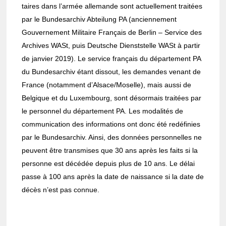
taires dans l’ar­mée alle­mande sont actuel­le­ment trai­tées
par le Bunde­sar­chiv Abtei­lung PA (ancien­ne­ment
Gouver­ne­ment Mili­taire Français de Berlin – Service des
Archives WASt, puis Deutsche Diensts­telle WASt à partir
de janvier 2019). Le service français du dépar­te­ment PA
du Bunde­sar­chiv étant dissout, les demandes venant de
France (notam­ment d’Al­sace/Moselle), mais aussi de
Belgique et du Luxem­bourg, sont désor­mais trai­tées par
le person­nel du dépar­te­ment PA. Les moda­li­tés de
commu­ni­ca­tion des infor­ma­tions ont donc été redé­fi­nies
par le Bunde­sar­chiv. Ainsi, des données person­nelles ne
peuvent être trans­mises que 30 ans après les faits si la
personne est décé­dée depuis plus de 10 ans. Le délai
passe à 100 ans après la date de nais­sance si la date de
décès n’est pas connue.