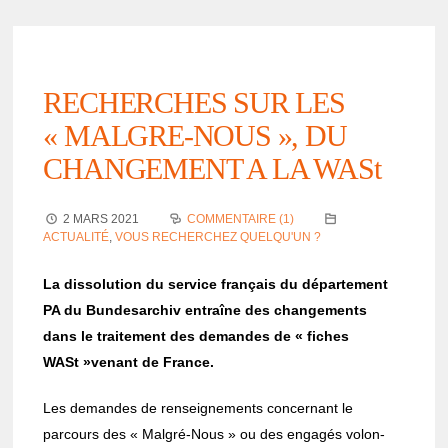
RECHERCHES SUR LES
« MALGRE-NOUS », DU
CHANGEMENT A LA WASt
2 MARS 2021
COMMENTAIRE (1)
ACTUALITÉ
,
VOUS RECHERCHEZ QUELQU'UN ?
La disso­lu­tion du service français du dépar­te­ment
PA du Bunde­sar­chiv entraîne des chan­ge­ments
dans le trai­te­ment des demandes de « fiches
WASt »venant de France.
Les demandes de rensei­gne­ments concer­nant le
parcours des « Malgré-Nous » ou des enga­gés volon­