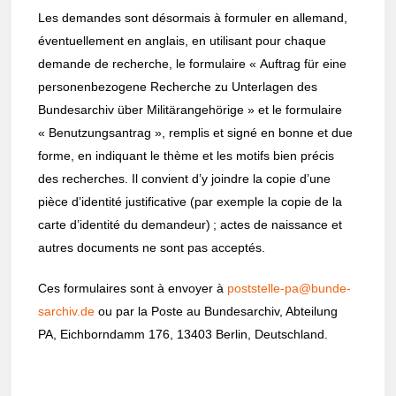
Les demandes sont désor­mais à formu­ler en alle­mand,
éven­tuel­le­ment en anglais, en utili­sant pour chaque
demande de recherche, le formu­laire « Auftrag für eine
perso­nen­be­zo­gene Recherche zu Unter­la­gen des
Bunde­sar­chiv über Militä­ran­gehö­rige » et le formu­laire
« Benut­zung­san­trag », remplis et signé en bonne et due
forme, en indiquant le thème et les motifs bien précis
des recherches. Il convient d’y joindre la copie d’une
pièce d’iden­tité justi­fi­ca­tive (par exemple la copie de la
carte d’iden­tité du deman­deur) ; actes de nais­sance et
autres docu­ments ne sont pas accep­tés.
Ces formu­laires sont à envoyer à
post­stelle-pa@bun­de­
sar­chiv.de
ou par la Poste au Bunde­sar­chiv, Abtei­lung
PA, Eich­born­damm 176, 13403 Berlin, Deut­schland.