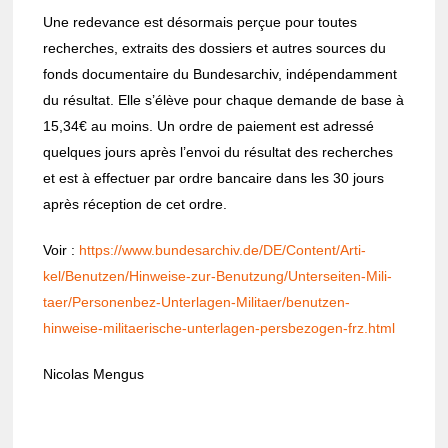
Une rede­vance est désor­mais perçue pour toutes
recherches, extraits des dossiers et autres sources du
fonds docu­men­taire du Bunde­sar­chiv, indé­pen­dam­ment
du résul­tat. Elle s’élève pour chaque demande de base à
15,34€ au moins. Un ordre de paie­ment est adressé
quelques jours après l’en­voi du résul­tat des recherches
et est à effec­tuer par ordre bancaire dans les 30 jours
après récep­tion de cet ordre.
Voir :
https://www.bunde­sar­chiv.de/DE/Content/Arti­
kel/Benut­zen/Hinweise-zur-Benut­zung/Unter­sei­ten-Mili­
taer/Perso­nen­bez-Unter­la­gen-Mili­taer/benut­zen-
hinweise-mili­tae­rische-unter­la­gen-pers­be­zo­gen-frz.html
Nico­las Mengus