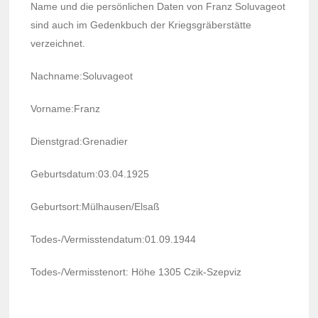
Name und die persön­li­chen Daten von Franz Solu­va­geot
sind auch im Gedenk­buch der Krieg­sgrä­berstätte
verzeich­net.
Nach­name:Solu­va­geot
Vorname:Franz
Dienst­grad:Grena­dier
Geburts­da­tum:03.04.1925
Geburt­sort:Mülhau­sen/Elsaß
Todes-/Vermiss­ten­da­tum:01.09.1944
Todes-/Vermiss­te­nort: Höhe 1305 Czik-Szep­viz