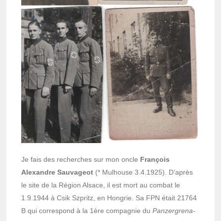
Je fais des recherches sur mon oncle
François
Alexandre Sauva­geot
(* Mulhouse 3.4.1925). D’après
le site de la Région Alsace, il est mort au combat le
1.9.1944 à Csik Szpritz, en Hongrie. Sa FPN était 21764
B qui corres­pond à la 1ère compa­gnie du
Panzer­gre­na­