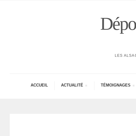
Dépor
LES ALSA
ACCUEIL
ACTUA­LITÉ
TÉMOI­GNAGES