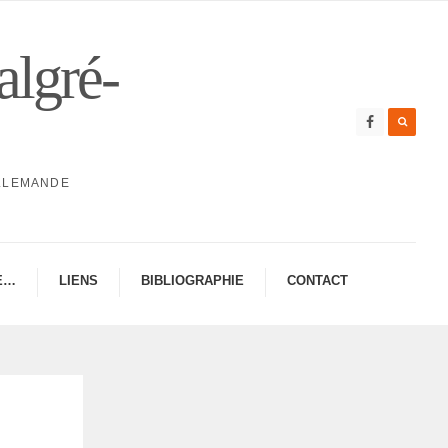
algré-
ALLEMANDE
E…
LIENS
BIBLIO­GRA­PHIE
CONTAC­­T