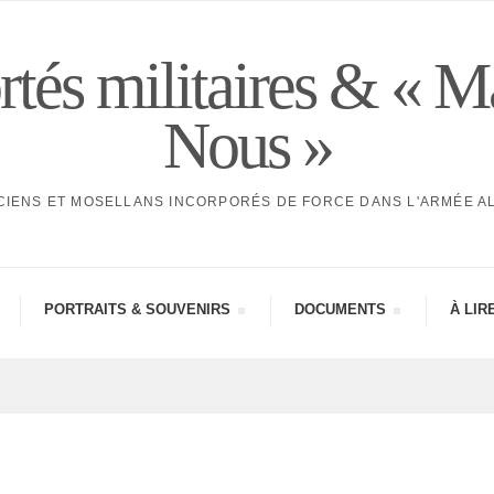
tés militaires & « M
Nous »
CIENS ET MOSELLANS INCORPORÉS DE FORCE DANS L'ARMÉE 
PORTRAITS & SOUVE­NIRS
DOCU­MENTS
À LIR