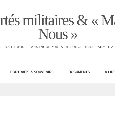
tés militaires & « M
Nous »
CIENS ET MOSELLANS INCORPORÉS DE FORCE DANS L'ARMÉE 
PORTRAITS & SOUVE­NIRS
DOCU­MENTS
À LIR