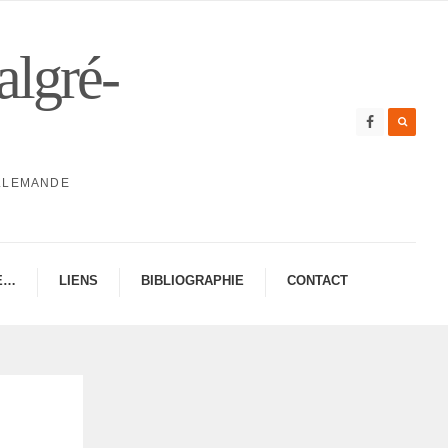
algré-
ALLEMANDE
E…
LIENS
BIBLIO­GRA­PHIE
CONTAC­­T