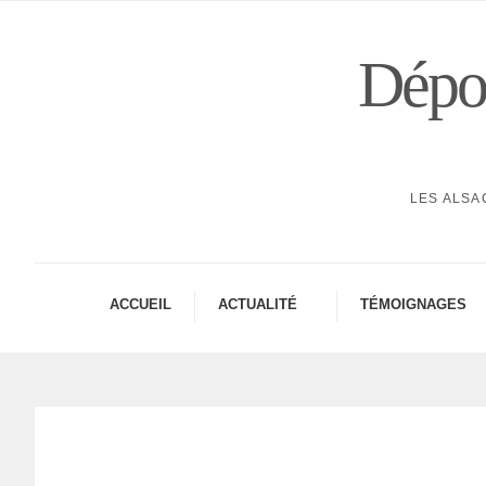
Dépor
LES ALSA
ACCUEIL
ACTUA­LITÉ
TÉMOI­GNAGES