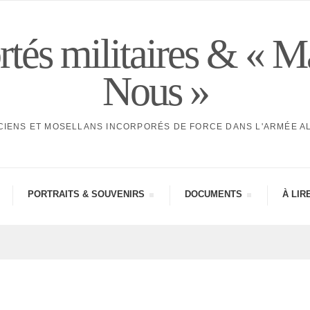
tés militaires & « M
Nous »
CIENS ET MOSELLANS INCORPORÉS DE FORCE DANS L'ARMÉE 
PORTRAITS & SOUVE­NIRS
DOCU­MENTS
À LIR