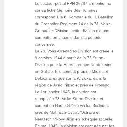
Le secteur postal FPN 26287 E mentionné
sur sa fiche Mémoire des Hommes
correspond à la 8. Kompanie du II. Bataillon
du Grenadier-Regiment 14 de la 78. Volks-
Grenadier-Division : cette division n’a pas
combattu en Lituanie dans la période
concernée.
La 78. Volks-Grenadier-Division est créée le
9 octobre 1944 à partir de la 78.Sturm-
Division pour la Heeresgruppe Nordukraine
en Galicie. Elle combat près de Mielec et
Debica ainsi que sur la Wisloka, dans la
région de Jaslo Pilzno et près de Krossno.
Le 1er janvier 1945, la division est
rebaptisée 78. Volks-Sturm-Division et
combat en Haute-Silésie via les Beskides
près de Mährisch-Ostrau/Ostrava et
Neutitschin/Nový Jičín en Tchéquie actuelle.
En mai 1945, la division est capturée par les