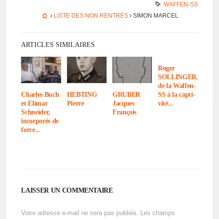
WAFFEN-SS
LISTE DES NON RENTRÉS
SIMON MARCEL
ARTICLES SIMILAIRES
Roger
SOLLINGER,
de la Waffen-
SS à la capti­
Charles Buch
HEBTING
GRUBER
vité...
et Elimar
Pierre
Jacques
Schnei­der,
François
incor­po­rés de
force...
LAISSER UN COMMENTAIRE
Votre adresse e-mail ne sera pas publiée.
Les champs