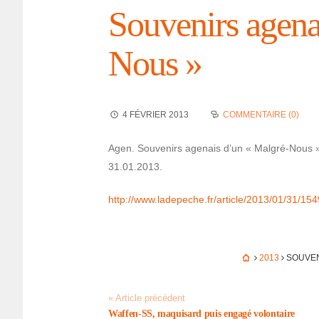
Souve­nirs agen
Nous »
4 FÉVRIER 2013
COMMENTAIRE (0)
Agen. Souve­nirs agenais d’un « Malgré-Nous »
31.01.2013.
http://www.lade­peche.fr/article/2013/01/31/1
2013
SOUVE­
« Article précédent
Waffen-SS, maqui­sard puis engagé volon­taire