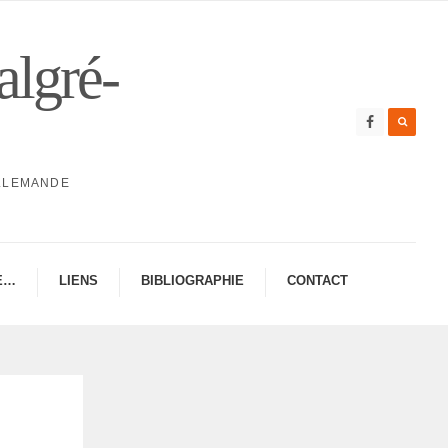
algré-
ALLEMANDE
E…
LIENS
BIBLIO­GRA­PHIE
CONTAC­­T