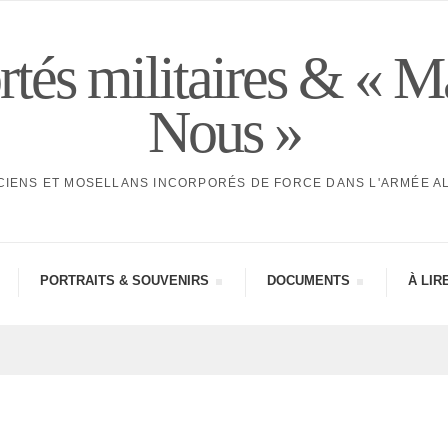
tés militaires & « M
Nous »
CIENS ET MOSELLANS INCORPORÉS DE FORCE DANS L'ARMÉE 
PORTRAITS & SOUVE­NIRS
DOCU­MENTS
À LIR