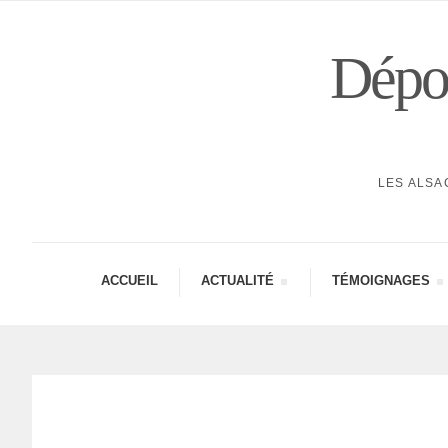
Dépor
LES ALSA
ACCUEIL
ACTUA­LITÉ
TÉMOI­GNAGES