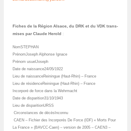
Fiches de la Région Alsace, du DRK et du VDK trans­
mises par Claude Herold
:
Nom
STEPHAN
Prénom
Joseph Alphonse Ignace
Prénom usuel
Joseph
Date de nais­sance
24/05/1922
Lieu de nais­sance
Reiningue (Haut-Rhin) – France
Lieu de rési­dence
Reiningue (Haut-Rhin) – France
Incor­poré de force dans la Wehr­macht
Date de dispa­ri­tion
31/10/1943
Lieu de dispa­ri­tion
URSS
Circons­tances de décès
Inconnu
CAEN
– Fichier des Incor­po­rés De Force (IDF) « Morts Pour
La France » (BAVCC-Caen) – version de 2005 –
CAEN3
–