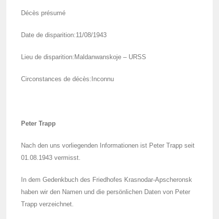
Décès présumé
Date de dispa­ri­tion:11/08/1943
Lieu de dispa­ri­tion:Maldan­wans­koje – URSS
Circons­tances de décès:Inconnu
Peter Trapp
Nach den uns vorlie­gen­den Infor­ma­tio­nen ist Peter Trapp seit
01.08.1943 vermisst.
In dem Gedenk­buch des Fried­hofes Kras­no­dar-Apsche­ronsk
haben wir den Namen und die persön­li­chen Daten von Peter
Trapp verzeich­net.