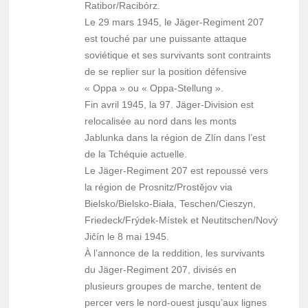
Ratibor/Racibórz.
Le 29 mars 1945, le Jäger-Regiment 207
est touché par une puissante attaque
soviétique et ses survivants sont contraints
de se replier sur la position défensive
« Oppa » ou « Oppa-Stellung ».
Fin avril 1945, la 97. Jäger-Division est
relocalisée au nord dans les monts
Jablunka dans la région de Zlín dans l’est
de la Tchéquie actuelle.
Le Jäger-Regiment 207 est repoussé vers
la région de Prosnitz/Prostějov via
Bielsko/Bielsko-Biała, Teschen/Cieszyn,
Friedeck/Frýdek-Místek et Neutitschen/Nový
Jičín le 8 mai 1945.
À l’annonce de la reddition, les survivants
du Jäger-Regiment 207, divisés en
plusieurs groupes de marche, tentent de
percer vers le nord-ouest jusqu’aux lignes