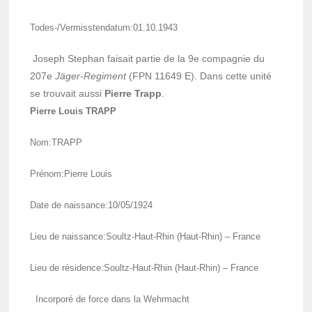
Todes-/Vermiss­ten­da­tum:01.10.1943
Joseph Stephan faisait partie de la 9e compa­gnie du
207e
Jäger-Regi­ment
(FPN 11649 E). Dans cette unité
se trou­vait aussi
Pierre Trapp
.
Pierre Louis TRAPP
Nom:TRAPP
Prénom:Pierre Louis
Date de nais­sance:10/05/1924
Lieu de nais­sance:Soultz-Haut-Rhin (Haut-Rhin) – France
Lieu de rési­dence:Soultz-Haut-Rhin (Haut-Rhin) – France
Incor­poré de force dans la Wehr­macht