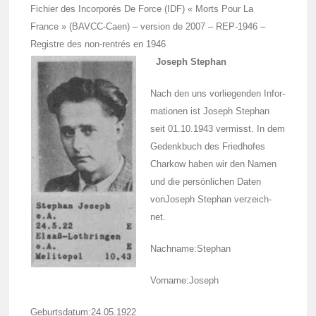
Fichier des Incor­po­rés De Force (IDF) « Morts Pour La
France » (BAVCC-Caen) – version de 2007 –
REP-1946
–
Registre des non-rentrés en 1946
Joseph Stephan
Nach den uns vorlie­gen­den Infor­
ma­tio­nen ist Joseph Stephan
seit 01.10.1943 vermisst. In dem
Gedenk­buch des Fried­hofes
Char­kow haben wir den Namen
und die persön­li­chen Daten
vonJo­seph Stephan verzeich­
net.
Nach­name:Stephan
Vorname:Joseph
Geburts­da­tum:24.05.1922