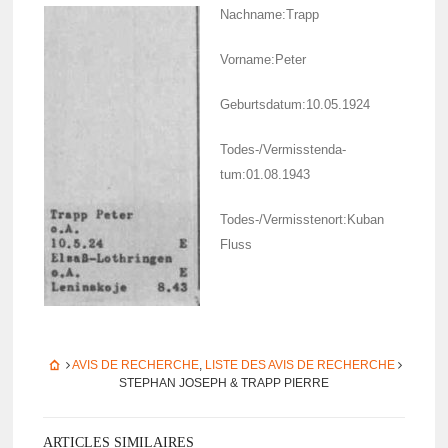
Nach­name:Trapp
Vorname:Peter
Geburts­da­tum:10.05.1924
Todes-/Vermiss­ten­da­
tum:01.08.1943
Todes-/Vermiss­te­nort:Kuban
Fluss
AVIS DE RECHERCHE
,
LISTE DES AVIS DE RECHERCHE
STEPHAN JOSEPH & TRAPP PIERRE
ARTICLES SIMILAIRES