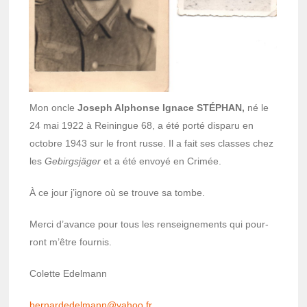
Mon oncle
Joseph Alphonse Ignace STÉPHAN,
né le
24 mai 1922 à Reiningue 68, a été porté disparu en
octobre 1943 sur le front russe. Il a fait ses classes chez
les
Gebirg­sjä­ger
et a été envoyé en Crimée.
À ce jour j’ignore où se trouve sa tombe.
Merci d’avance pour tous les rensei­gne­ments qui pour­
ront m’être four­nis.
Colette Edel­mann
bernar­de­del­mann@ya­hoo.fr