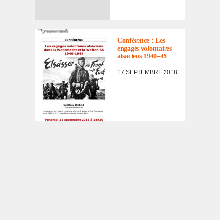
À NOTER DANS
L'AGENDA
,
ACTUALITÉ
Confé­rence : Les
enga­gés volon­taires
alsa­ciens 1940–45
17 SEPTEMBRE 2018