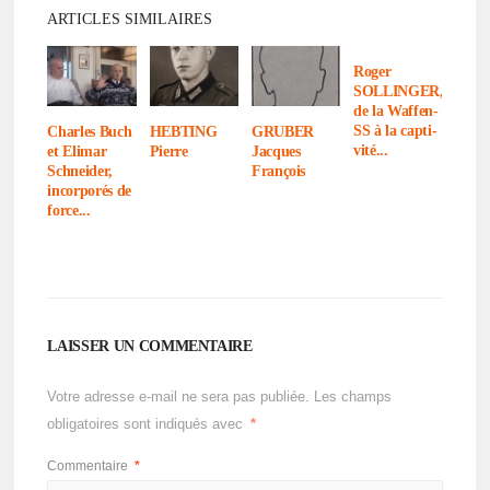
ARTICLES SIMILAIRES
Roger
SOLLINGER,
de la Waffen-
SS à la capti­
Charles Buch
HEBTING
GRUBER
vité...
et Elimar
Pierre
Jacques
Schnei­der,
François
incor­po­rés de
force...
LAISSER UN COMMENTAIRE
Votre adresse e-mail ne sera pas publiée.
Les champs
obligatoires sont indiqués avec
*
Commentaire
*