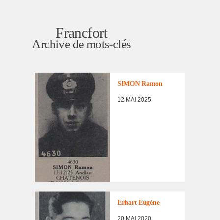
Francfort
Archive de mots-clés
LISTE DES NON
RENTRÉS
SIMON Ramon
12 MAI 2025
LISTE DES NON
RENTRÉS
,
PORTRAITS
D'INCORPORÉS
Erhart Eugène
DE
FORCE/DÉPORTÉS
20 MAI 2020