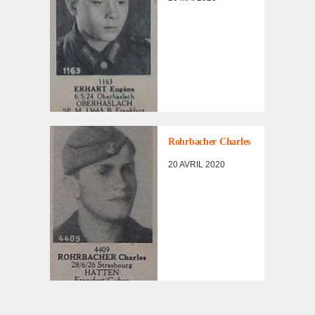
MILITAIRES
LISTE DES NON
RENTRÉS
,
PORTRAITS
D'INCORPORÉS
Rohr­ba­cher Charles
DE
FORCE/DÉPORTÉS
20 AVRIL 2020
MILITAIRES