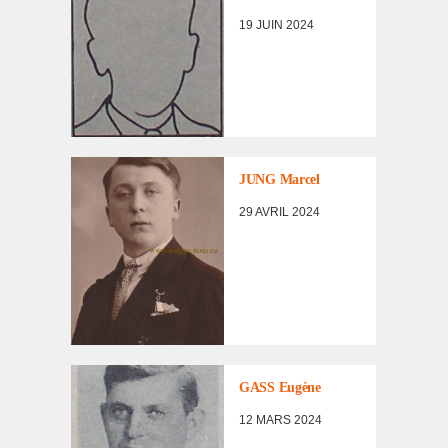
19 JUIN 2024
AVIS DE
RECHERCHE
,
LISTE DES AVIS
DE
JUNG Marcel
RECHERCHE
,
LISTE DES NON
29 AVRIL 2024
RENTRÉS
LISTE DES NON
RENTRÉS
GASS Eugène
12 MARS 2024