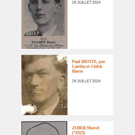
29 JUILLET 2024
PORTRAITS
,
PORTRAITS
D'INCORPORÉS
DE
Paul RIOTTE, par
FORCE/DÉPORTÉS
Laeti­tia et Cédric
MILITAIRES
Riotte
29 JUILLET 2024
LISTE DES NON
RENTRÉS
ZUBER Marcel
(*1925)