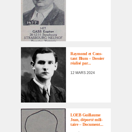
PORTRAITS
,
PORTRAITS
D'INCORPORÉS
DE
Raymond et Cons­
FORCE/DÉPORTÉS
tant Blum – Dossier
MILITAIRES
réalisé par...
12 MARS 2024
DOCUMENTS
,
LISTE DES NON
RENTRÉS
LOEB Guillaume
Jean, déporté mili­
taire – Docu­ment...