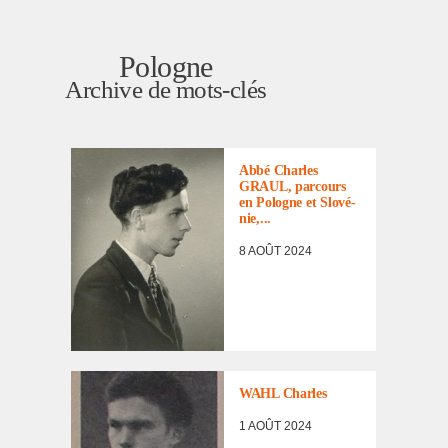
Pologne
Archive de mots-clés
LES
INCORPORÉS
DE FORCE FACE
À LEUR
Abbé Charles
DESTIN
,
GRAUL, parcours
TÉMOIGNAGES
en Pologne et Slové­
nie,...
8 AOÛT 2024
LISTE DES NON
RENTRÉS
WAHL Charles
1 AOÛT 2024