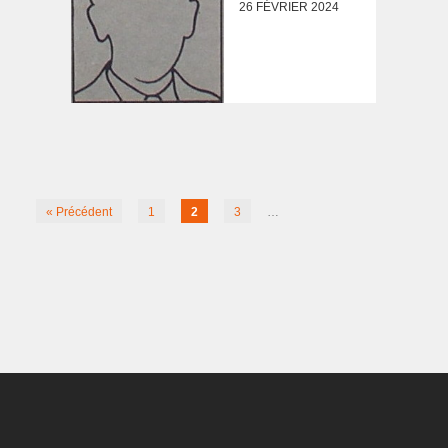
26 FÉVRIER 2024
« Précédent
1
2
3
…
10
Suivant »