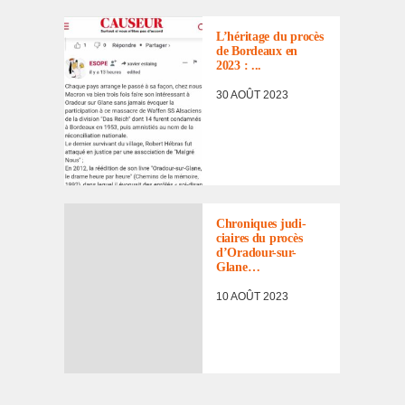
L’hé­ri­tage du procès
de Bordeaux en
2023 : ...
30 AOÛT 2023
Chro­niques judi­
ciaires du procès
d’Ora­dour-sur-
Glane…
10 AOÛT 2023