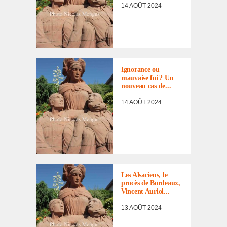
14 AOÛT 2024
ACTUALITÉ
,
BILLET
D'HUMEUR
,
OPINION
,
Igno­rance ou
PROCÈS DE
mauvaise foi ? Un
BORDEAUX
,
nouveau cas de...
REVUE DE
14 AOÛT 2024
PRESSE
2010-2019
,
2012
,
À LIRE…
,
ACTUALITÉ
,
BIBLIOGRAPHIE
,
Les Alsa­ciens, le
DOCUMENTS
,
procès de Bordeaux,
LES
Vincent Auriol...
INCORPORÉS
13 AOÛT 2024
DE FORCE
,
PROCÈS DE
BORDEAUX