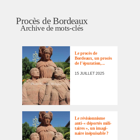
Procès de Bordeaux
Archive de mots-clés
ACTUALITÉ
,
BILLET
D'HUMEUR
,
OPINION
Le procès de
Bordeaux, un procès
de l’épu­ra­tion,...
15 JUILLET 2025
ACTUALITÉ
,
L'APRÈS-
GUERRE
,
PROCÈS DE
Le révi­sion­nisme
BORDEAUX
,
anti-« dépor­tés mili­
REVUE DE
taires », un imagi­
PRESSE
naire inépui­sable ?