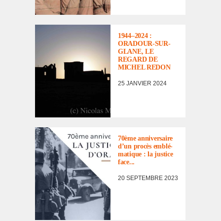
ACTUALITÉ
,
L'APRÈS-
GUERRE
,
MÉMOIRE
,
1944–2024 :
OPINION
,
ORADOUR-SUR-
PROCÈS DE
GLANE, LE
BORDEAUX
REGARD DE
MICHEL REDON
25 JANVIER 2024
À NOTER DANS
L'AGENDA
,
ACTUALITÉ
70ème anni­ver­saire
d’un procès emblé­
ma­tique : la justice
face...
20 SEPTEMBRE 2023
ACTUALITÉ
,
OPINION