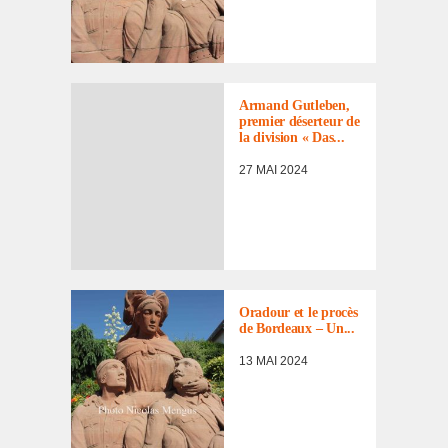
Armand Gutle­ben,
premier déser­teur de
la divi­sion « Das...
27 MAI 2024
ACTUALITÉ
,
BILLET
D'HUMEUR
,
PROCÈS DE
Oradour et le procès
BORDEAUX
de Bordeaux – Un...
13 MAI 2024