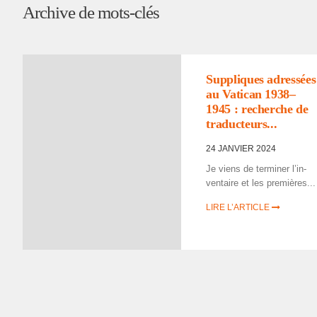
Archive de mots-clés
Suppliques adres­sées
au Vati­can 1938–
1945 : recherche de
traduc­teurs...
24 JANVIER 2024
Je viens de termi­ner l’in­
ven­taire et les premières...
LIRE L’ARTICLE