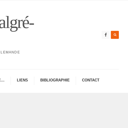
algré-
ALLEMANDE
E…
LIENS
BIBLIO­GRA­PHIE
CONTAC­­T