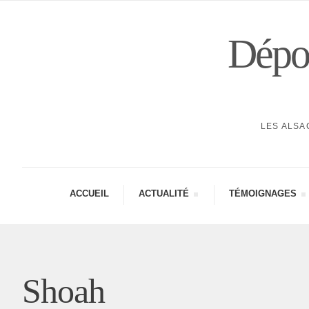
Dépor
LES ALSA
ACCUEIL
ACTUA­LITÉ
TÉMOI­GNAGES
Shoah