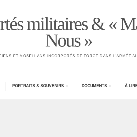
tés militaires & « M
Nous »
CIENS ET MOSELLANS INCORPORÉS DE FORCE DANS L'ARMÉE 
PORTRAITS & SOUVE­NIRS
DOCU­MENTS
À LIR