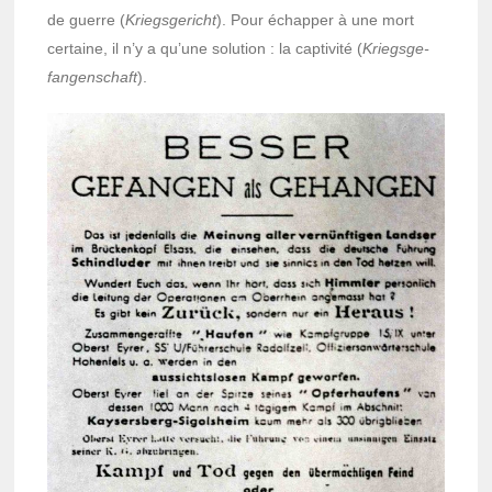
de guerre (
Krieg­sge­richt
). Pour échap­per à une mort
certaine, il n’y a qu’une solu­tion : la capti­vité (
Krieg­sge­
fan­gen­schaft
).