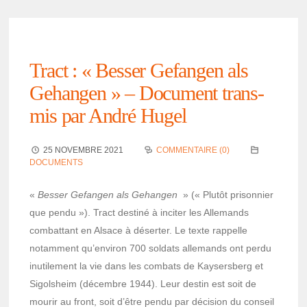
Tract : « Besser Gefan­gen als
Gehan­gen » – Docu­ment trans­
mis par André Hugel
25 NOVEMBRE 2021
COMMENTAIRE (0)
DOCUMENTS
«
Besser Gefan­gen als Gehan­gen
» (« Plutôt prison­nier
que pendu »). Tract destiné à inci­ter les Alle­mands
combat­tant en Alsace à déser­ter. Le texte rappelle
notam­ment qu’en­vi­ron 700 soldats alle­mands ont perdu
inuti­le­ment la vie dans les combats de Kaysers­berg et
Sigol­sheim (décembre 1944). Leur destin est soit de
mourir au front, soit d’être pendu par déci­sion du conseil