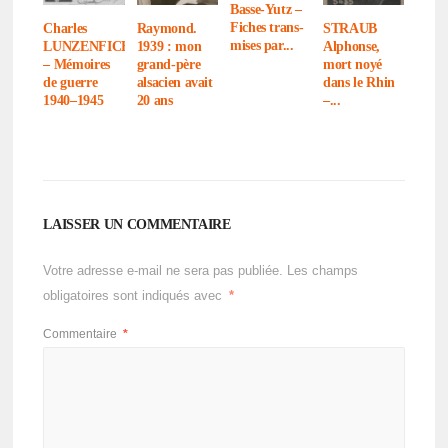
Basse-Yutz –
Fiches trans­
Charles
Raymond.
STRAUB
mises par...
LUNZENFICHTER
1939 : mon
Alphonse,
– Mémoires
grand-père
mort noyé
de guerre
alsa­cien avait
dans le Rhin
1940–1945
20 ans
–...
LAISSER UN COMMENTAIRE
Votre adresse e-mail ne sera pas publiée.
Les champs
obligatoires sont indiqués avec
*
Commentaire
*