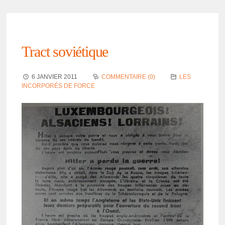
Tract sovié­tique
6 JANVIER 2011
COMMENTAIRE (0)
LES
INCORPORÉS DE FORCE