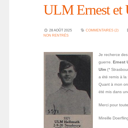
ULM Ernest et
28 AOÛT 2025
COMMENTAIRES (2)
NON RENTRÉS
Je recherce des 
guerre.
Ernest 
Ulm
(* Stras­bo
a été remis à la
Quant à mon on
été mis dans un
Merci pour toute
Mireille Doer­flin