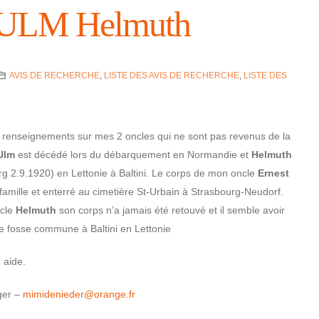
 ULM Helmuth
AVIS DE RECHERCHE
,
LISTE DES AVIS DE RECHERCHE
,
LISTE DES
rensei­gne­ments sur mes 2 oncles qui ne sont pas reve­nus de la
Ulm
est décédé lors du débarque­ment en Norman­die et
Helmuth
urg 2.9.1920) en Letto­nie à Baltini. Le corps de mon oncle
Ernest
 famille et enterré au cime­tière St-Urbain à Stras­bourg-Neudorf.
cle
Helmuth
son corps n’a jamais été retouvé et il semble avoir
e fosse commune à Baltini en Letto­nie
 aide.
­ger –
mimi­de­nie­der@o­range.fr