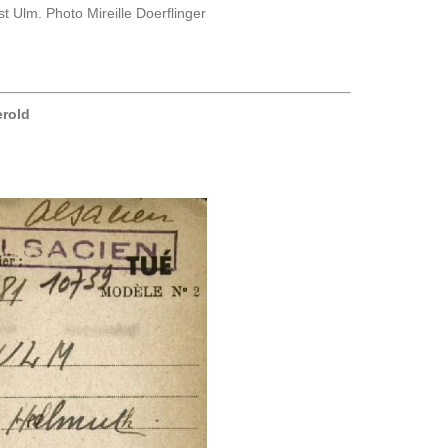
t Ulm. Photo Mireille Doer­flin­ger
erold