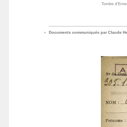
Tombe d’Er­nes
Docu­ments commu­niqués par Claude H