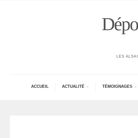
Dépor
LES ALSA
ACCUEIL
ACTUA­LITÉ
TÉMOI­GNAGES