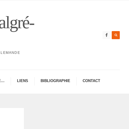
algré-
ALLEMANDE
E…
LIENS
BIBLIO­GRA­PHIE
CONTAC­­T