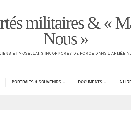
tés militaires & « M
Nous »
CIENS ET MOSELLANS INCORPORÉS DE FORCE DANS L'ARMÉE 
PORTRAITS & SOUVE­NIRS
DOCU­MENTS
À LIR