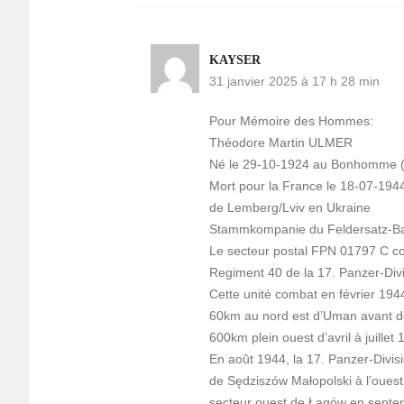
KAYSER
31 janvier 2025 à 17 h 28 min
Pour Mémoire des Hommes:
Théodore Martin ULMER
Né le 29-10-1924 au Bonhomme (6
Mort pour la France le 18-07-1944
de Lemberg/Lviv en Ukraine
Stammkompanie du Feldersatz-Batai
Le secteur postal FPN 01797 C co
Regiment 40 de la 17. Panzer-Divi
Cette unité combat en février 194
60km au nord est d’Uman avant de 
600km plein ouest d’avril à juille
En août 1944, la 17. Panzer-Divis
de Sędziszów Małopolski à l’ouest
secteur ouest de Łagów en septe