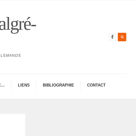
algré-
ALLEMANDE
E…
LIENS
BIBLIO­GRA­PHIE
CONTAC­­T