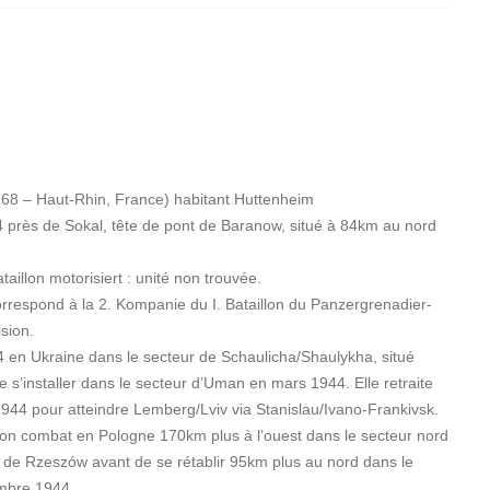
8 – Haut-Rhin, France) habitant Huttenheim
 près de Sokal, tête de pont de Baranow, situé à 84km au nord
llon motorisiert : unité non trouvée.
rrespond à la 2. Kompanie du I. Bataillon du Panzergrenadier-
sion.
4 en Ukraine dans le secteur de Schaulicha/Shaulykha, situé
s’installer dans le secteur d’Uman en mars 1944. Elle retraite
t 1944 pour atteindre Lemberg/Lviv via Stanislau/Ivano-Frankivsk.
ion combat en Pologne 170km plus à l’ouest dans le secteur nord
 de Rzeszów avant de se rétablir 95km plus au nord dans le
mbre 1944.