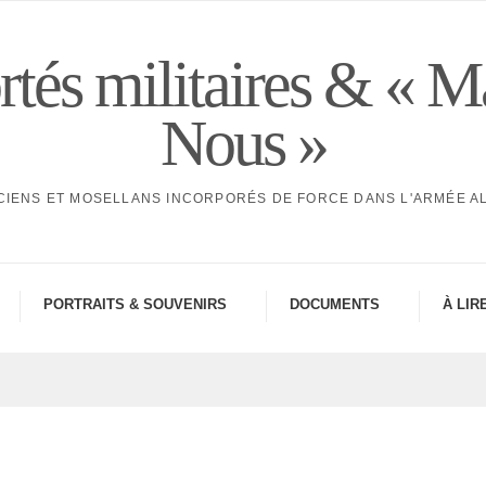
tés militaires & « M
Nous »
CIENS ET MOSELLANS INCORPORÉS DE FORCE DANS L'ARMÉE 
PORTRAITS & SOUVE­NIRS
DOCU­MENTS
À LIR