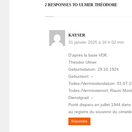
2 RESPONSES TO ULMER THÉO­DORE
KAYSER
31 janvier 2025 à 16 h 02 min
D’après la base VDK:
Theodor Ulmer
Geburtsdatum: 29.10.1924
Geburtsort: –
Todes-/Vermisstendatum: 01.07.
Todes-/Vermisstenort: Raum Mosty 
Dienstgrad: –
Porté disparu en juillet 1944 dans 
au registre du souvenir du cimeti
Répondre