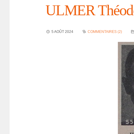
ULMER Théo­d
5 AOÛT 2024
COMMENTAIRES (2)