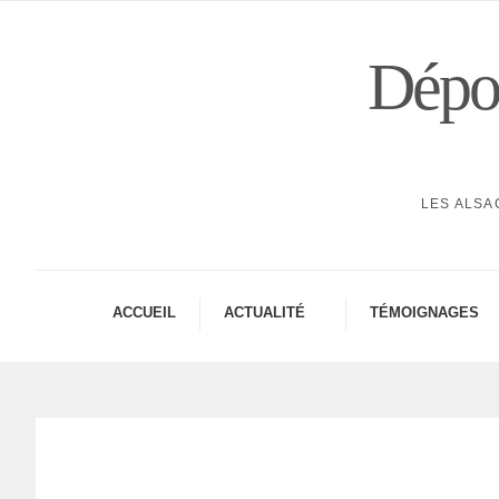
Dépor
LES ALSA
ACCUEIL
ACTUA­LITÉ
TÉMOI­GNAGES