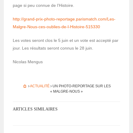
page si peu connue de l’His­toire.
http://grand-prix-photo-repor­tage.paris­match.com/Les-
Malgre-Nous-ces-oublies-de-l-Histoire-515330
Les votes seront clos le 5 juin et un vote est accepté par
jour. Les résul­tats seront connus le 28 juin.
Nico­las Mengus
ACTUALITÉ
UN PHOTO-REPORTAGE SUR LES
« MALGRE-NOUS »
ARTICLES SIMILAIRES