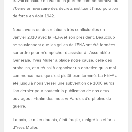
travail consti­tué en vue de la jour­née commé­mo­ra­tive du
70ème anni­ver­saire des décrets insti­tuant l’in­cor­po­ra­tion
de force en Août 1942.
Nous avons eu des rela­tions très conflic­tuelles en
Janvier 2010 avec la FEFA et son président. Beau­coup
se souviennent que les grilles de l’ENA ont été fermées
sur ordre pour m’em­pê­cher d’as­sis­ter à l’As­sem­blée
Géné­rale. Yves Muller a plaidé notre cause, celle des
orphe­lins, et a réussi à orga­ni­ser un entre­tien qui a mal
commencé mais qui s’est plutôt bien terminé. La FEFA a
été jusqu’à nous verser une subven­tion de 1000 euros
l’an dernier pour soute­nir la publi­ca­tion de nos deux
ouvrages : »Enfin des mots »/ Paroles d’or­phe­lins de
guerre.
La paix, je m’en doutais, était fragile, malgré les efforts
d’Yves Muller.