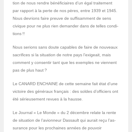
tion de nous rendre béné­fi­ciaires d’un égal trai­te­ment
par rapport à la perte de nos pères, entre 1939 et 1945.
Nous devrions faire preuve de suffi­sam­ment de sens
civique pour ne plus rien deman­der dans de telles condi­
tions !!
Nous serions sans doute capables de faire de nouveaux
sacri­fices si la situa­tion de notre pays l’exi­geait, mais
comment y consen­tir tant que les exemples ne viennent
pas de plus haut ?
Le CANARD ENCHAINE de cette semaine fait état d’une
victoire des géné­raux français : des soldes d’of­fi­ciers ont
été sérieu­se­ment revues à la hausse.
Le Jour­nal « Le Monde » du 2 décembre relate la rente
de situa­tion de l’avion­neur Dassault qui aurait reçu l’as­
su­rance pour les prochaines années de pouvoir