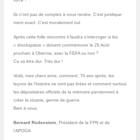
force ?
Ils n’ont pas de comptes à nous rendre. C’est juri­dique­
ment exact. C’est mora­le­ment nul.
Après cette folle rencontre il faudra s’in­ter­ro­ger si les
« drecks­patze » doivent commé­mo­rer le 25 Août
prochain à Ober­nai, avec la FEFA ou non ?
Ca va être dur. Très dur !
Voilà, mes chers amis, comment, 70 ans après, les
leçons de l’his­toire ne sont pas tirées et comment surtout
les dépo­si­taires offi­ciels de la mémoire parviennent à
créer la ziza­nie, germe de guerre.
Bien à vous,
Bernard Roden­stein
, Président de la FPN et de
l’APOGA