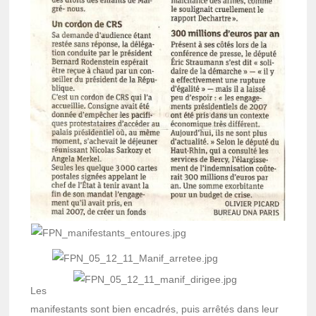
Les
mani­fes­tants sont bien enca­drés, puis arrê­tés dans leur