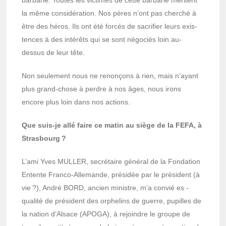
barba­rie. Toutes les victimes de cette barba­rie méritent
la même consi­dé­ra­tion. Nos pères n’ont pas cher­ché à
être des héros. Ils ont été forcés de sacri­fier leurs exis­
tences à des inté­rêts qui se sont négo­ciés loin au-
dessus de leur tête.
Non seule­ment nous ne renonçons à rien, mais n’ayant
plus grand-chose à perdre à nos âges, nous irons
encore plus loin dans nos actions.
Que suis-je allé faire ce matin au siège de la FEFA, à
Stras­bourg ?
L’ami Yves MULLER, secré­taire géné­ral de la Fonda­tion
Entente Franco-Alle­mande, prési­dée par le président (à
vie ?), André BORD, ancien ministre, m’a convié es -
qualité de président des orphe­lins de guerre, pupilles de
la nation d’Al­sace (APOGA), à rejoindre le groupe de