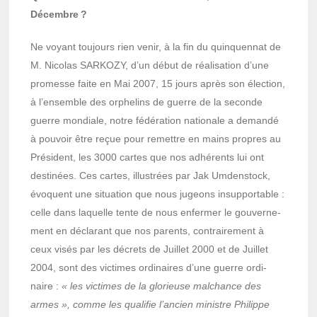
Décembre ?
Ne voyant toujours rien venir, à la fin du quinquen­nat de
M. Nico­las SARKOZY, d’un début de réali­sa­tion d’une
promesse faite en Mai 2007, 15 jours après son élec­tion,
à l’en­semble des orphe­lins de guerre de la seconde
guerre mondiale, notre fédé­ra­tion natio­nale a demandé
à pouvoir être reçue pour remettre en mains propres au
Président, les 3000 cartes que nos adhé­rents lui ont
desti­nées. Ces cartes, illus­trées par Jak Umden­stock,
évoquent une situa­tion que nous jugeons insup­por­table :
celle dans laquelle tente de nous enfer­mer le gouver­ne­
ment en décla­rant que nos parents, contrai­re­ment à
ceux visés par les décrets de Juillet 2000 et de Juillet
2004, sont des victimes ordi­naires d’une guerre ordi­
naire :
« les victimes de la glorieuse malchance des
armes », comme les quali­fie l’an­cien ministre Philippe