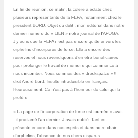
En fin de réunion, ce matin, la colère a éclaté chez
plusieurs repré­sen­tants de la FEFA, notam­ment chez le
président BORD. Objet du délit : mon édito­rial dans notre
dernier numéro du « LIEN » notre jour­nal de l’APOGA.
J’y écris que la FEFA n’est pas encore quitte envers les
orphe­lins d’in­cor­po­rés de force. Elle a encore des
réserves et nous reven­diquons d’en être béné­fi­ciaires
pour prolon­ger le travail de mémoire qui commence à
nous incom­ber. Nous sommes des « drecks­patze » !!
dixit André Bord. Insulte intra­dui­sible en français.
Heureu­se­ment. Ce n’est pas à l’hon­neur de celui qui la
profère.
« La page de l’in­cor­po­ra­tion de force est tour­née » avait
–il proclamé l’an dernier. J avais oublié. Tant est
présente encore dans nos esprits et dans notre chair
d’or­phe­lins, l’ab­sence de nos chers dispa­rus.