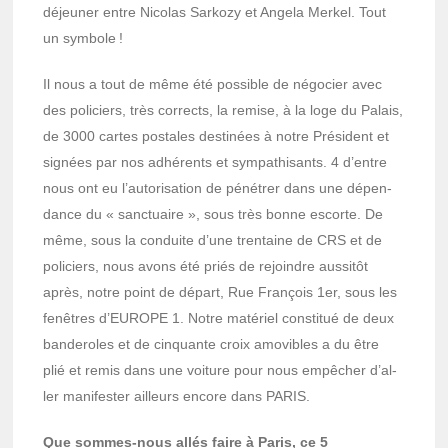
déjeu­ner entre Nico­las Sarkozy et Angela Merkel. Tout
un symbole !
Il nous a tout de même été possible de négo­cier avec
des poli­ciers, très corrects, la remise, à la loge du Palais,
de 3000 cartes postales desti­nées à notre Président et
signées par nos adhé­rents et sympa­thi­sants. 4 d’entre
nous ont eu l’au­to­ri­sa­tion de péné­trer dans une dépen­
dance du « sanc­tuaire », sous très bonne escorte. De
même, sous la conduite d’une tren­taine de CRS et de
poli­ciers, nous avons été priés de rejoindre aussi­tôt
après, notre point de départ, Rue François 1er, sous les
fenêtres d’EUROPE 1. Notre maté­riel consti­tué de deux
bande­roles et de cinquante croix amovibles a du être
plié et remis dans une voiture pour nous empê­cher d’al­
ler mani­fes­ter ailleurs encore dans PARIS.
Que sommes-nous allés faire à Paris, ce 5