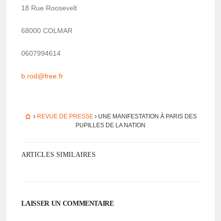
18 Rue Roose­velt
68000 COLMAR
0607994614
b.rod@­free.fr
REVUE DE PRESSE
UNE MANI­FES­TA­TION À PARIS DES
PUPILLES DE LA NATION
ARTICLES SIMILAIRES
LAISSER UN COMMENTAIRE