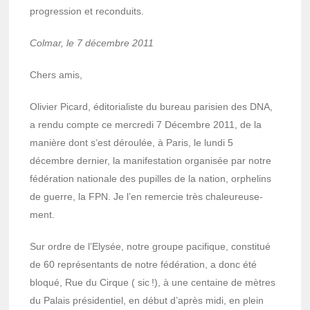
progres­sion et recon­duits.
Colmar, le 7 décembre 2011
Chers amis,
Olivier Picard, édito­ria­liste du bureau pari­sien des DNA,
a rendu compte ce mercredi 7 Décembre 2011, de la
manière dont s’est dérou­lée, à Paris, le lundi 5
décembre dernier, la mani­fes­ta­tion orga­ni­sée par notre
fédé­ra­tion natio­nale des pupilles de la nation, orphe­lins
de guerre, la FPN. Je l’en remer­cie très chaleu­reu­se­
ment.
Sur ordre de l’Ely­sée, notre groupe paci­fique, consti­tué
de 60 repré­sen­tants de notre fédé­ra­tion, a donc été
bloqué, Rue du Cirque ( sic !), à une centaine de mètres
du Palais prési­den­tiel, en début d’après midi, en plein