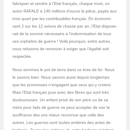
fabriquer et vendre à l’Etat français, chaque mois, un
avion RAFALE à 140 millions d’eu­ros la pièce, payés aux
trois quart par les contri­buables français. En écono­mi­
sant 2 sur les 12 avions de chasse par an, l’Etat dispo­se­
rait de la somme néces­saire à l’in­dem­ni­sa­tion de tous
ses orphe­lins de guerre ! Voilà pourquoi, entre autres,
nous refu­sons de renon­cer à exiger que l’éga­lité soit
respec­tée.
Nous sommes le pot de terre dans ce bras de fer. Nous
le savons bien. Nous savons aussi depuis long­temps
que les promesses n’en­gagent que ceux qui y croient.
Mais l’Etat français joue avec des fibres qui sont très
doulou­reuses. Un enfant privé de son père ou de sa
mère pour faits de guerre ne peut accep­ter de voir la
souf­france des uns mieux recon­nue que celle des
autres. Les guerres sont toutes entières des actes de