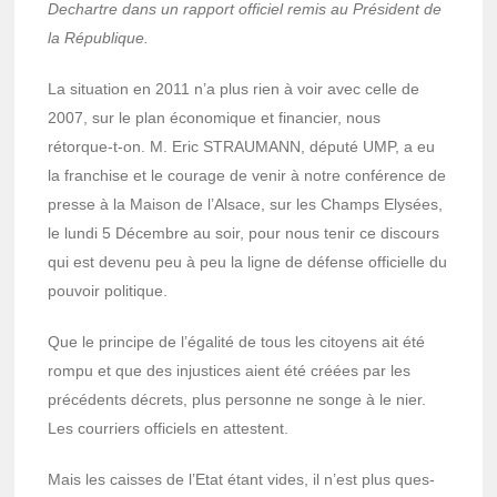
Dechartre dans un rapport offi­ciel remis au Président de
la Répu­blique.
La situa­tion en 2011 n’a plus rien à voir avec celle de
2007, sur le plan écono­mique et finan­cier, nous
rétorque-t-on. M. Eric STRAUMANN, député UMP, a eu
la fran­chise et le courage de venir à notre confé­rence de
presse à la Maison de l’Al­sace, sur les Champs Elysées,
le lundi 5 Décembre au soir, pour nous tenir ce discours
qui est devenu peu à peu la ligne de défense offi­cielle du
pouvoir poli­tique.
Que le prin­cipe de l’éga­lité de tous les citoyens ait été
rompu et que des injus­tices aient été créées par les
précé­dents décrets, plus personne ne songe à le nier.
Les cour­riers offi­ciels en attestent.
Mais les caisses de l’Etat étant vides, il n’est plus ques­