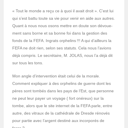
« Tout le monde a reçu ce à quoi il avait droit ». C’est lui
qui s’est battu toute sa vie pour venir en aide aux autres.
Quant à nous nous osons mettre en doute son dévoue­
ment sans borne et sa bonne foi dans la gestion des
fonds de la FEFA. Ingrats orphe­lins !!! A qui d’ailleurs la
FEFA ne doit rien, selon ses statuts. Cela nous l’avions
déjà compris. Le secré­taire, M. JOLAS, nous l’a déjà dit
sur tous les tons.
Mon angle d’in­ter­ven­tion était celui de la morale.
Comment expliquer à des orphe­lins de guerre dont les
pères sont tombés dans les pays de l’Est, que personne
ne peut leur payer un voyage ( fort onéreux) sur la
tombe, alors que le site inter­net de la FEFA parle, entre
autre, des vitraux de la cathé­drale de Dresde réno­vés
pour partie avec l’argent destiné aux incor­po­rés de